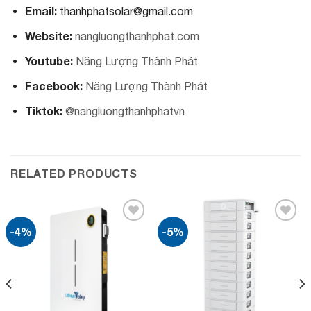
Email:
thanhphatsolar@gmail.com
Website:
nangluongthanhphat.com
Youtube:
Năng Lượng Thành Phát
Facebook:
Năng Lượng Thành Phát
Tiktok:
@nangluongthanhphatvn
RELATED PRODUCTS
-4%
-5%
Add to
Add to
wishlist
wishlist