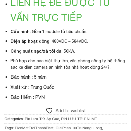
LIÊN HỆ ĐỂ ĐƯỢC TƯ
VẤN TRỰC TIẾP
Cấu hình:
Gồm 1 module tủ tiêu chuẩn
.
Điện áp hoạt động:
480VDC – 584VDC
.
Công suất sạc/xả tối đa:
50kW
.
Phù hợp cho các biệt thự lớn, văn phòng công ty, hệ thống
sạc xe điện camera an ninh tòa nhà hoạt động 24/7.
Bảo hành : 5 năm
Xuất xứ : Trung Quốc
Bảo Hiểm : PVN
Add to wishlist
Categories:
Pin Lưu Trữ Áp Cao
,
PIN LƯU TRỮ NLMT
Tags:
DienMatTroiThanhPhat
,
GiaiPhapLuuTruNangLuong
,