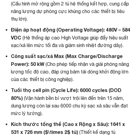
(Cấu hình mở rộng gồm 2 tủ hệ thống kết hợp, cung cấp
năng lượng dự phòng cực khủng cho các thiết bị tiêu
thụ lớn).
Điện áp hoạt động (Operating Voltage):
480V – 584
VDC
(Hệ thống áp cao High Voltage giúp đẩy hiệu suất
sạc/xả lên mức tối đa và giảm sinh nhiệt đường dây).
Công suất sạc/xả Max (Max Charge/Discharge
Power):
50 kW
(Cho phép tiếp nhận và giải phóng năng
lượng tốc độ cao, đáp ứng bám tải dòng khởi động lớn
của các thiết bị công nghiệp).
Tuổi thọ cell pin (Cycle Life):
6000 cycles (DOD
80%)
(Vận hành bền bỉ vượt trội lên đến trên 15 năm,
dung lượng còn lại sau 6000 chu kỳ sạc xả sâu vẫn đạt
mức lý tưởng).
Kích thước tổng thể (Cao x Rộng x Sâu):
1641 x
531 x 726 mm (
$\times 2$
tủ)
(Thiết kế dạng tủ