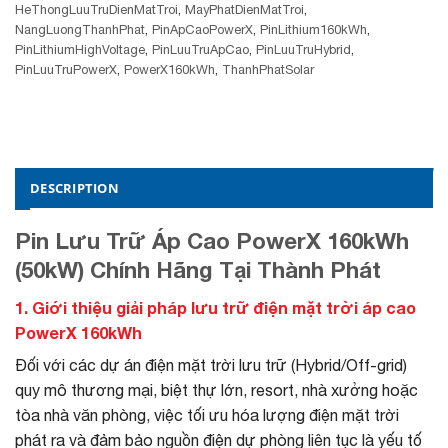
HeThongLuuTruDienMatTroi
,
MayPhatDienMatTroi
,
NangLuongThanhPhat
,
PinApCaoPowerX
,
PinLithium160kWh
,
PinLithiumHighVoltage
,
PinLuuTruApCao
,
PinLuuTruHybrid
,
PinLuuTruPowerX
,
PowerX160kWh
,
ThanhPhatSolar
DESCRIPTION
Pin Lưu Trữ Áp Cao PowerX 160kWh
(50kW) Chính Hãng Tại Thành Phát
1. Giới thiệu giải pháp lưu trữ điện mặt trời áp cao
PowerX 160kWh
Đối với các dự án điện mặt trời lưu trữ (Hybrid/Off-grid)
quy mô thương mại, biệt thự lớn, resort, nhà xưởng hoặc
tòa nhà văn phòng, việc tối ưu hóa lượng điện mặt trời
phát ra và đảm bảo nguồn điện dự phòng liên tục là yếu tố