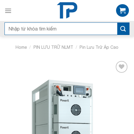
Bỏ
qua
nội
dung
Search
for:
/
/
Home
PIN LƯU TRỮ NLMT
Pin Lưu Trữ Áp Cao
Add to
wishlist