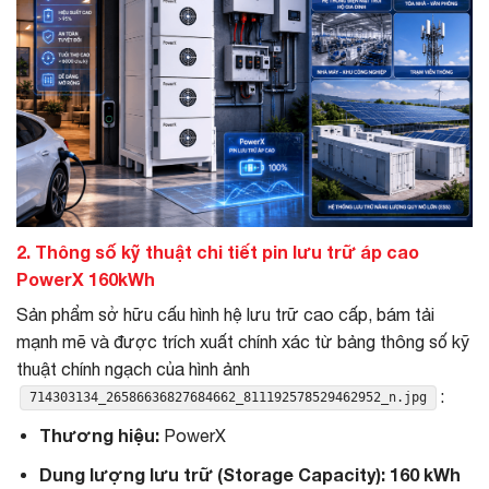
2. Thông số kỹ thuật chi tiết pin lưu trữ áp cao
PowerX 160kWh
Sản phẩm sở hữu cấu hình hệ lưu trữ cao cấp, bám tải
mạnh mẽ và được trích xuất chính xác từ bảng thông số kỹ
thuật chính ngạch của hình ảnh
:
714303134_26586636827684662_811192578529462952_n.jpg
Thương hiệu:
PowerX
Dung lượng lưu trữ (Storage Capacity):
160 kWh