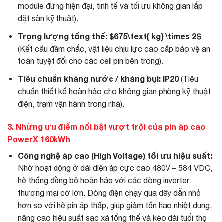
module đứng hiện đại, tinh tế và tối ưu không gian lắp
đặt sàn kỹ thuật).
Trọng lượng tổng thể:
$675\text{ kg} \times 2$
(Kết cấu đầm chắc, vật liệu chịu lực cao cấp bảo vệ an
toàn tuyệt đối cho các cell pin bên trong).
Tiêu chuẩn kháng nước / kháng bụi:
IP20
(Tiêu
chuẩn thiết kế hoàn hảo cho không gian phòng kỹ thuật
điện, trạm vận hành trong nhà).
3. Những ưu điểm nổi bật vượt trội của pin áp cao
PowerX 160kWh
Công nghệ áp cao (High Voltage) tối ưu hiệu suất:
Nhờ hoạt động ở dải điện áp cực cao 480V – 584 VDC,
hệ thống đồng bộ hoàn hảo với các dòng inverter
thương mại cỡ lớn. Dòng điện chạy qua dây dẫn nhỏ
hơn so với hệ pin áp thấp, giúp giảm tổn hao nhiệt dung,
nâng cao hiệu suất sạc xả tổng thể và kéo dài tuổi thọ