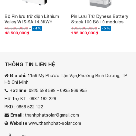
Bộ Pin lưu trữ điện Lithium
Pin Lưu Trữ Dyness Battery
Valley W15-5A 14.3KWH
Stack 100 Bộ 10 modules
45,500,000
₫
195,500,000
₫
- 4 %
- 5 %
43,500,000
₫
185,000,000
₫
THÔNG TIN LIÊN HỆ
Địa chỉ:
1159 Mỹ Phước Tận Vạn,Phường Bình Dương, TP
Hồ Chí Minh
Hotlline:
0825 588 599 – 0935 866 955
Hỡ Trợ KT : 0987 162 226
PKD : 0868 522 122
Email:
thanhphatsolar@gmail.com
Website
www.thanhphat-solar.com