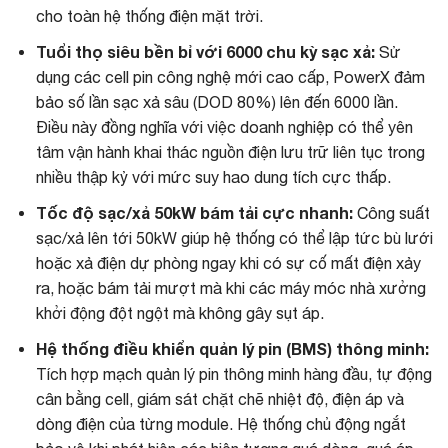
cho toàn hệ thống điện mặt trời.
Tuổi thọ siêu bền bỉ với 6000 chu kỳ sạc xả:
Sử
dụng các cell pin công nghệ mới cao cấp, PowerX đảm
bảo số lần sạc xả sâu (DOD 80%) lên đến 6000 lần.
Điều này đồng nghĩa với việc doanh nghiệp có thể yên
tâm vận hành khai thác nguồn điện lưu trữ liên tục trong
nhiều thập kỷ với mức suy hao dung tích cực thấp.
Tốc độ sạc/xả 50kW bám tải cực nhanh:
Công suất
sạc/xả lên tới 50kW giúp hệ thống có thể lập tức bù lưới
hoặc xả điện dự phòng ngay khi có sự cố mất điện xảy
ra, hoặc bám tải mượt mà khi các máy móc nhà xưởng
khởi động đột ngột mà không gây sụt áp.
Hệ thống điều khiển quản lý pin (BMS) thông minh:
Tích hợp mạch quản lý pin thông minh hàng đầu, tự động
cân bằng cell, giám sát chặt chẽ nhiệt độ, điện áp và
dòng điện của từng module. Hệ thống chủ động ngắt