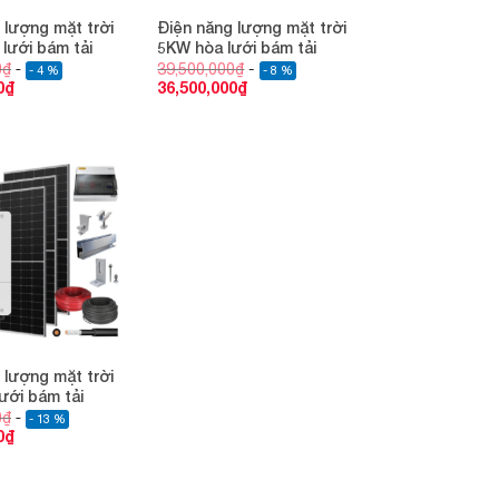
 lượng mặt trời
Điện năng lượng mặt trời
lưới bám tải
5KW hòa lưới bám tải
0
₫
39,500,000
₫
- 4 %
- 8 %
0
₫
36,500,000
₫
Add to
wishlist
 lượng mặt trời
ưới bám tải
0
₫
- 13 %
0
₫