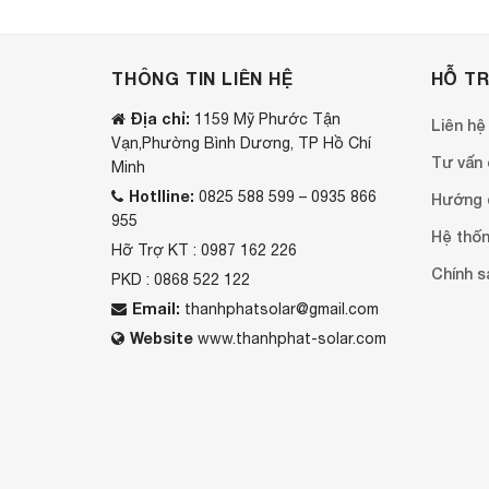
THÔNG TIN LIÊN HỆ
HỖ T
Địa chỉ:
1159 Mỹ Phước Tận
Liên hệ
Vạn,Phường Bình Dương, TP Hồ Chí
Tư vấn o
Minh
Hotlline:
0825 588 599 – 0935 866
Hướng 
955
Hệ thốn
Hỡ Trợ KT : 0987 162 226
Chính s
PKD : 0868 522 122
Email:
thanhphatsolar@gmail.com
Website
www.thanhphat-solar.com