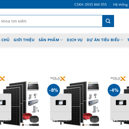
CSKH: 0935 866 955
Hệ thống 
 CHỦ
GIỚI THIỆU
SẢN PHẨM
DỊCH VỤ
DỰ ÁN TIÊU BIỂU
-8%
-4%
Add to
Add to
wishlist
wishlist