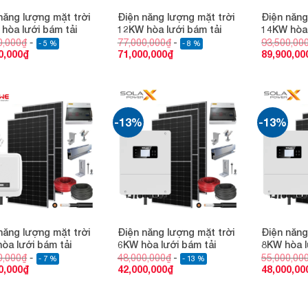
năng lượng mặt trời
Điện năng lượng mặt trời
Điện năng
hòa lưới bám tải
12KW hòa lưới bám tải
14KW hòa 
0,000
₫
77,000,000
₫
93,500,00
- 5 %
- 8 %
0,000
₫
71,000,000
₫
89,900,00
-13%
-13%
Add to
Add to
wishlist
wishlist
năng lượng mặt trời
Điện năng lượng mặt trời
Điện năng
òa lưới bám tải
6KW hòa lưới bám tải
8KW hòa l
0,000
₫
48,000,000
₫
55,000,00
- 7 %
- 13 %
0,000
₫
42,000,000
₫
48,000,00