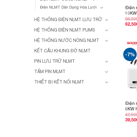
Điện 
Điện NLMT Dân Dụng Hòa Lưới
10KW 
66,00
HỆ THỐNG ĐIỆN NLMT LƯU TRỮ
62,50
HỆ THỐNG ĐIỆN NLMT PUMS
HỆ THỐNG NƯỚC NÓNG NLMT
KẾT CẤU KHUNG ĐỠ NLMT
-7%
PIN LƯU TRỮ NLMT
TẤM PIN MLMT
THIẾT BỊ KẾT NỐI NLMT
Điện 
6KW h
42,50
39,50