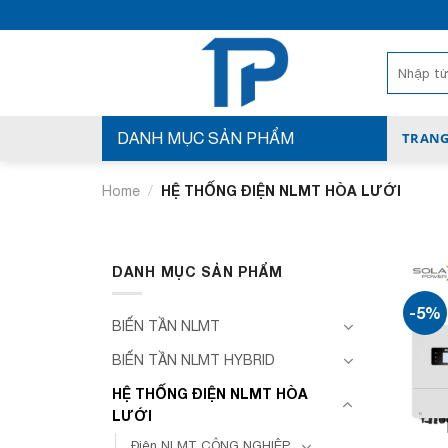
Bỏ
qua
nội
Search
for:
dung
DANH MỤC SẢN PHẨM
TRANG
/
HỆ THỐNG ĐIỆN NLMT HÒA LƯỚI
Home
DANH MỤC SẢN PHẨM
-5%
BIẾN TẦN NLMT
BIẾN TẦN NLMT HYBRID
HỆ THỐNG ĐIỆN NLMT HÒA
LƯỚI
Điện NLMT CÔNG NGHIỆP