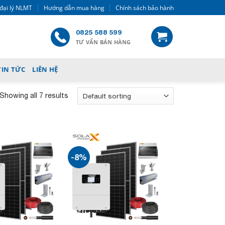
đại lý NLMT
Hướng dẫn mua hàng
Chính sách bảo hành
0825 588 599
TƯ VẤN BÁN HÀNG
TIN TỨC
LIÊN HỆ
Showing all 7 results
-8%
Add to
Add to
wishlist
wishlist