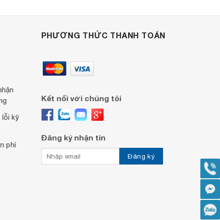
PHƯƠNG THỨC THANH TOÁN
nhận
Kết nối với chúng tôi
ng
lỗi kỹ
Đăng ký nhận tin
n phí
G
F
Z