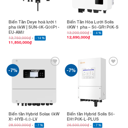
Biến Tần Deye hoà lưới 1
Biến Tần Hòa Lưới Solis
pha 6kW | SUN-6K-G06P1-
6KW 1 pha – S6-GR1P6K-S
EU-AM2
13,200,000
₫
- 4 %
12,690,000
₫
13,750,000
₫
- 14 %
11,850,000
₫
-7%
-7%
Add to
Add to
wishlist
wishlist
Biến tần Hybrid Solax 6kW
Biến tần Hybrid Solis S6-
X1-HYB-6.0-LV
EH1P6K-L-PLUS
28,500,000
₫
26,500,000
₫
- 7 %
- 7 %