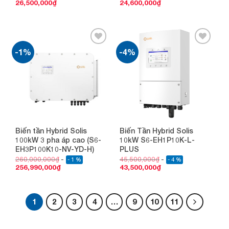
26,500,000
₫
24,600,000
₫
-1%
-4%
Add to
Add to
wishlist
wishlist
Biến tần Hybrid Solis
Biến Tần Hybrid Solis
100kW 3 pha áp cao (S6-
10kW S6-EH1P10K-L-
EH3P100K10-NV-YD-H)
PLUS
260,000,000
₫
45,500,000
₫
- 1 %
- 4 %
256,990,000
₫
43,500,000
₫
1
2
3
4
…
9
10
11