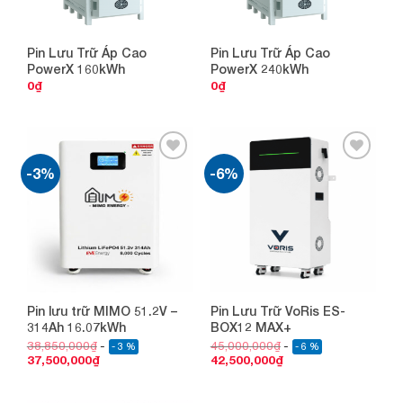
Pin Lưu Trữ Áp Cao
Pin Lưu Trữ Áp Cao
PowerX 160kWh
PowerX 240kWh
0
₫
0
₫
-3%
-6%
Add to
Add to
wishlist
wishlist
Pin lưu trữ MIMO 51.2V –
Pin Lưu Trữ VoRis ES-
314Ah 16.07kWh
BOX12 MAX+
38,850,000
₫
45,000,000
₫
- 3 %
- 6 %
37,500,000
₫
42,500,000
₫