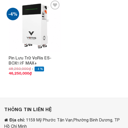
-4%
Add to
wishlist
Pin Lưu Trữ VoRis ES-
BOX12F MAX+
48,250,000
₫
- 4 %
46,250,000
₫
THÔNG TIN LIÊN HỆ
Địa chỉ:
1159 Mỹ Phước Tận Vạn,Phường Bình Dương, TP
Hồ Chí Minh