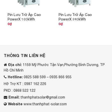
Pin Lưu Trữ Áp Cao
Pin Lưu Trữ Áp Cao
PowerX 160kWh
PowerX 240kWh
0
₫
0
₫
THÔNG TIN LIÊN HỆ
Địa chỉ:
1159 Mỹ Phước Tận Vạn,Phường Bình Dương, TP
Hồ Chí Minh
Hotlline:
0825 588 599 – 0935 866 955
Hỡ Trợ KT : 0987 162 226
PKD : 0868 522 122
Email:
thanhphatsolar@gmail.com
Website
www.thanhphat-solar.com