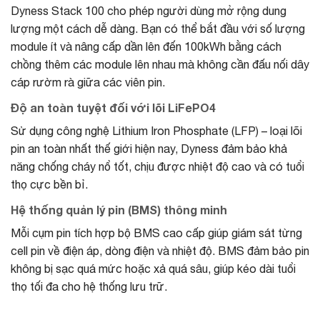
Dyness Stack 100 cho phép người dùng mở rộng dung
lượng một cách dễ dàng. Bạn có thể bắt đầu với số lượng
module ít và nâng cấp dần lên đến 100kWh bằng cách
chồng thêm các module lên nhau mà không cần đấu nối dây
cáp rườm rà giữa các viên pin.
Độ an toàn tuyệt đối với lõi LiFePO4
Sử dụng công nghệ Lithium Iron Phosphate (LFP) – loại lõi
pin an toàn nhất thế giới hiện nay, Dyness đảm bảo khả
năng chống cháy nổ tốt, chịu được nhiệt độ cao và có tuổi
thọ cực bền bỉ.
Hệ thống quản lý pin (BMS) thông minh
Mỗi cụm pin tích hợp bộ BMS cao cấp giúp giám sát từng
cell pin về điện áp, dòng điện và nhiệt độ. BMS đảm bảo pin
không bị sạc quá mức hoặc xả quá sâu, giúp kéo dài tuổi
thọ tối đa cho hệ thống lưu trữ.