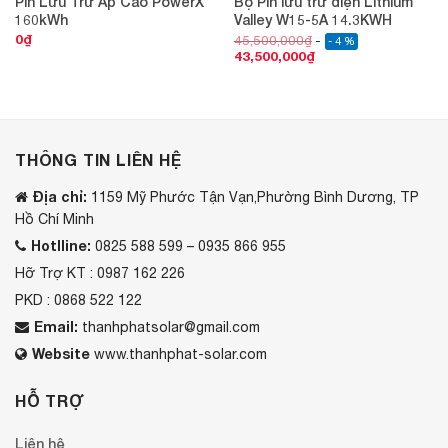
Pin Lưu Trữ Áp Cao PowerX
Bộ Pin lưu trữ điện Lithium
160kWh
Valley W15-5A 14.3KWH
0
₫
45,500,000
₫
- 4 %
43,500,000
₫
THÔNG TIN LIÊN HỆ
Địa chỉ:
1159 Mỹ Phước Tận Vạn,Phường Bình Dương, TP
Hồ Chí Minh
Hotlline:
0825 588 599 – 0935 866 955
Hỡ Trợ KT : 0987 162 226
PKD : 0868 522 122
Email:
thanhphatsolar@gmail.com
Website
www.thanhphat-solar.com
HỖ TRỢ
Liên hệ