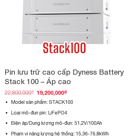
Pin lưu trữ cao cấp Dyness Battery
Stack 100 – Áp cao
O
C
₫
19,200,000
₫
22,800,000
r
u
Model sản phẩm: STACK100
i
r
g
r
Loại mô-đun pin: LiFePO4
i
e
n
n
Điện áp/Dung lượng mô-đun: 51,2V/100Ah
a
t
l
p
Phạm vi năng lượng hệ thống: 15,36-76,8kWh