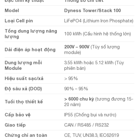
Đặc tính kỹ thuật
Thông số chi tiết
Model
Dyness Tower/Stack 100
Loại Cell pin
LiFePO4 (Lithium Iron Phosphate)
Tổng dung lượng năng
100 kWh (Cấu hình hệ thống lớn)
lượng
200V – 900V
(Tùy số lượng
Dải điện áp hoạt động
module)
Dung lượng mỗi
3.55 kWh hoặc 5.12 kWh (Tùy
Module
phiên bản)
Hiệu suất sạc/xả
> 95%
Độ sâu xả (DOD)
90% – 95%
> 6000 chu kỳ
(tương đương 15-
Tuổi thọ thiết kế
20 năm)
Cấp bảo vệ
IP55 (Chống bụi và nước)
Giao tiếp
CAN / RS485 / RS232
Chứng chỉ an toàn
CE, TUV, UN38.3, IEC62619