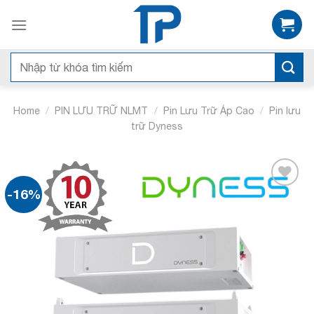
Bỏ
qua
nội
dung
Search
for:
/
/
/
Home
PIN LƯU TRỮ NLMT
Pin Lưu Trữ Áp Cao
Pin lưu
trữ Dyness
-16%
Add to
wishlist