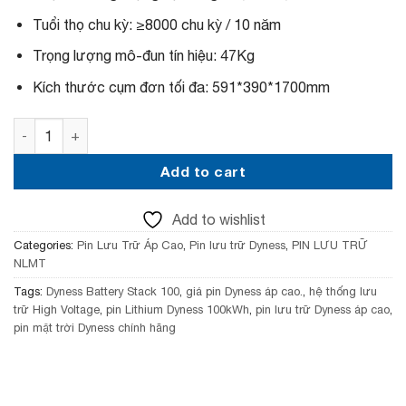
p
r
r
i
Tuổi thọ chu kỳ: ≥8000 chu kỳ / 10 năm
i
c
c
e
Trọng lượng mô-đun tín hiệu: 47Kg
e
i
w
s
Kích thước cụm đơn tối đa: 591*390*1700mm
a
:
s
1
Pin lưu trữ cao cấp Dyness Battery Stack 100 – Áp cao qu
:
9
2
,
2
2
Add to cart
,
0
8
0
0
,
Add to wishlist
0
0
,
0
Categories:
Pin Lưu Trữ Áp Cao
,
Pin lưu trữ Dyness
,
PIN LƯU TRỮ
0
0
NLMT
0
₫
0
.
Tags:
Dyness Battery Stack 100
,
giá pin Dyness áp cao.
,
hệ thống lưu
₫
trữ High Voltage
,
pin Lithium Dyness 100kWh
,
pin lưu trữ Dyness áp cao
,
.
pin mặt trời Dyness chính hãng