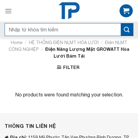
Bỏ
qua
nội
dung
Search
for:
/
/
Home
HỆ THỐNG ĐIỆN NLMT HÒA LƯỚI
Điện NLMT
/
Điện Năng Lượng Mặt GROWATT Hòa
CÔNG NGHIỆP
Lưới Bám Tải
FILTER
No products were found matching your selection.
THÔNG TIN LIÊN HỆ
Địa chỉ:
1159 Mỹ Phước Tận Vạn,Phường Bình Dương, TP