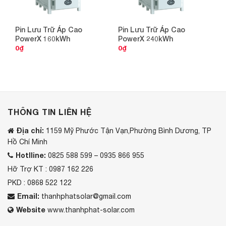
Pin Lưu Trữ Áp Cao
Pin Lưu Trữ Áp Cao
PowerX 160kWh
PowerX 240kWh
0
₫
0
₫
THÔNG TIN LIÊN HỆ
Địa chỉ:
1159 Mỹ Phước Tận Vạn,Phường Bình Dương, TP
Hồ Chí Minh
Hotlline:
0825 588 599 – 0935 866 955
Hỡ Trợ KT : 0987 162 226
PKD : 0868 522 122
Email:
thanhphatsolar@gmail.com
Website
www.thanhphat-solar.com