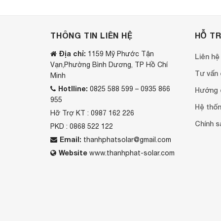
THÔNG TIN LIÊN HỆ
HỖ T
Địa chỉ:
1159 Mỹ Phước Tận
Liên hệ
Vạn,Phường Bình Dương, TP Hồ Chí
Tư vấn o
Minh
Hotlline:
0825 588 599 – 0935 866
Hướng 
955
Hệ thốn
Hỡ Trợ KT : 0987 162 226
Chính s
PKD : 0868 522 122
Email:
thanhphatsolar@gmail.com
Website
www.thanhphat-solar.com