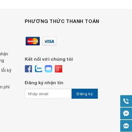
PHƯƠNG THỨC THANH TOÁN
nhận
Kết nối với chúng tôi
ng
lỗi kỹ
Đăng ký nhận tin
n phí
G
F
Z