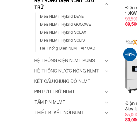
HỆ THỐNG ĐIỆN NLMT LƯU
TRỮ
Điện 
10KW 
Điện NLMT Hybrid DEYE
98,50
89,50
Điện NLMT Hybrid GOODWE
Điện NLMT Hybrid SOLAX
Điện NLMT Hybrid SOLIS
Hệ Thống Điện NLMT ÁP CAO
-6%
HỆ THỐNG ĐIỆN NLMT PUMS
HỆ THỐNG NƯỚC NÓNG NLMT
KẾT CẤU KHUNG ĐỠ NLMT
PIN LƯU TRỮ NLMT
TẤM PIN MLMT
Điện 
8kw l
THIẾT BỊ KẾT NỐI NLMT
85,00
80,00