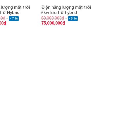
 lượng mặt trời
Điện năng lượng mặt trời
trữ Hybrid
6kw lưu trữ hybrid
00
₫
80,000,000
₫
- 7 %
- 6 %
00
₫
75,000,000
₫