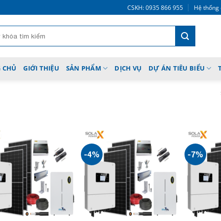
CSKH: 0935 866 955
Hệ thống 
 CHỦ
GIỚI THIỆU
SẢN PHẨM
DỊCH VỤ
DỰ ÁN TIÊU BIỂU
-4%
-7%
Add to
Add to
wishlist
wishlist