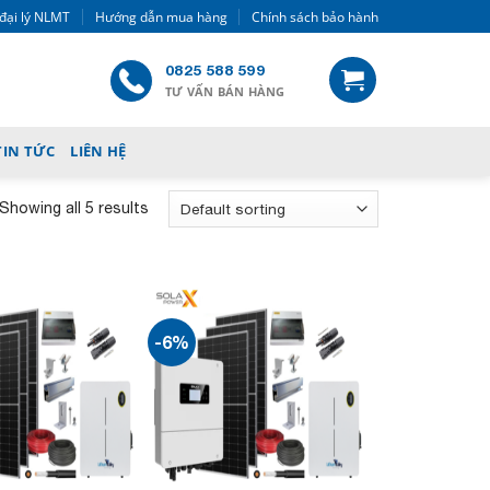
đại lý NLMT
Hướng dẫn mua hàng
Chính sách bảo hành
0825 588 599
TƯ VẤN BÁN HÀNG
TIN TỨC
LIÊN HỆ
Showing all 5 results
-6%
Add to
Add to
wishlist
wishlist