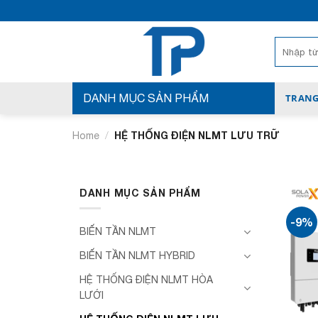
Bỏ
qua
nội
Search
for:
dung
DANH MỤC SẢN PHẨM
TRANG
/
HỆ THỐNG ĐIỆN NLMT LƯU TRỮ
Home
DANH MỤC SẢN PHẨM
-9%
BIẾN TẦN NLMT
BIẾN TẦN NLMT HYBRID
HỆ THỐNG ĐIỆN NLMT HÒA
LƯỚI