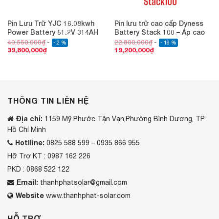
Pin Lưu Trữ YJC 16.08kwh
Pin lưu trữ cao cấp Dyness
Power Battery 51.2V 314AH
Battery Stack 100 – Áp cao
40,550,000
₫
22,800,000
₫
- 2 %
- 16 %
39,800,000
₫
19,200,000
₫
THÔNG TIN LIÊN HỆ
Địa chỉ:
1159 Mỹ Phước Tận Vạn,Phường Bình Dương, TP
Hồ Chí Minh
Hotlline:
0825 588 599 – 0935 866 955
Hỡ Trợ KT : 0987 162 226
PKD : 0868 522 122
Email:
thanhphatsolar@gmail.com
Website
www.thanhphat-solar.com
HỖ TRỢ