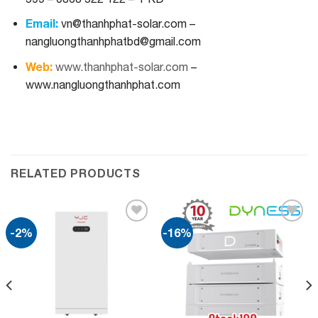
Email:
vn@thanhphat-solar.com –
nangluongthanhphatbd@gmail.com
Web:
www.thanhphat-solar.com
–
www.nangluongthanhphat.com
RELATED PRODUCTS
-2%
-16%
Add to
Add to
wishlist
wishlist