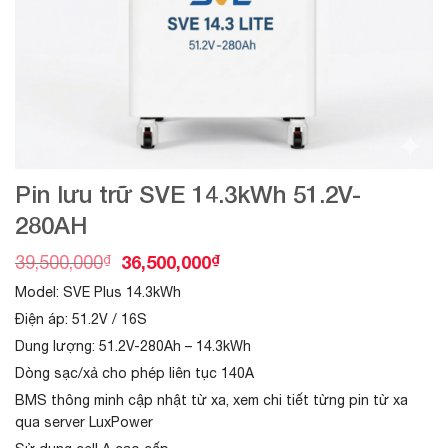
Pin lưu trữ SVE 14.3kWh 51.2V-
280AH
O
C
₫
36,500,000
₫
39,500,000
r
u
Model: SVE Plus 14.3kWh
i
r
g
r
Điện áp: 51.2V / 16S
i
e
Dung lượng: 51.2V-280Ah – 14.3kWh
n
n
a
t
Dòng sạc/xả cho phép liên tục 140A
l
p
BMS thông minh cập nhật từ xa, xem chi
tiết từng pin từ xa
p
r
r
i
qua server LuxPower
i
c