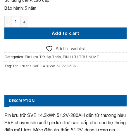
Sử dụng cell A cao cấp
c
e
e
i
Bảo hành: 5 năm
w
s
a
:
Pin lưu trữ SVE 14.3kWh 51.2V-280AH quantity
s
3
:
6
Add to cart
3
,
9
5
,
0
Add to wishlist
5
0
0
,
Categories:
Pin Lưu Trữ Áp Thấp
,
PIN LƯU TRỮ NLMT
0
0
,
0
Tag:
Pin lưu trữ SVE 14.3kWh 51.2V-280AH
0
0
0
₫
0
.
₫
.
DESCRIPTION
Pin lưu trữ SVE 14.3kWh 51.2V-280AH đến từ thương hiệu
SVE chuyên sản xuất pin lưu trữ cao cấp cho các hệ thống
điện mặt trời. Mức điện áp thấp 51.2V, dung lượng pin