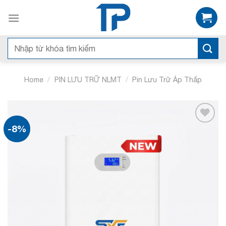
Bỏ
qua
nội
dung
Search
for:
/
/
Home
PIN LƯU TRỮ NLMT
Pin Lưu Trữ Áp Thấp
-8%
Add to
wishlist