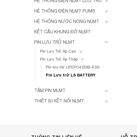
HỆ THỐNG ĐIỆN NLMT LƯU TRỮ
HỆ THỐNG ĐIỆN NLMT PUMS
HỆ THỐNG NƯỚC NÓNG NLMT
KẾT CẤU KHUNG ĐỠ NLMT
PIN LƯU TRỮ NLMT
Pin Lưu Trữ Áp Cao
Pin Lưu Trữ Áp Thấp
Pin lưu trữ LIFEPO4 BSB-ESS
Pin Lưu trữ LS BATTERY
TẤM PIN MLMT
THIẾT BỊ KẾT NỐI NLMT