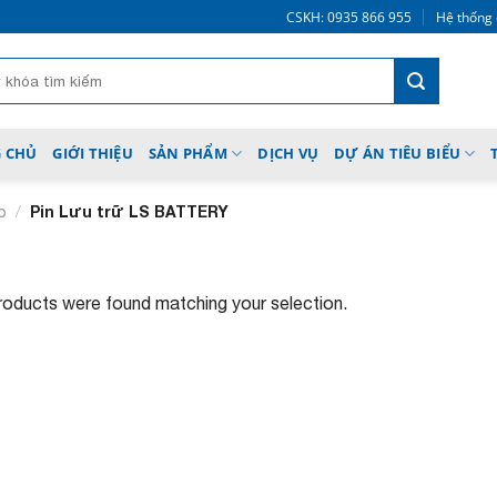
CSKH: 0935 866 955
Hệ thống 
 CHỦ
GIỚI THIỆU
SẢN PHẨM
DỊCH VỤ
DỰ ÁN TIÊU BIỂU
/
Pin Lưu trữ LS BATTERY
p
oducts were found matching your selection.