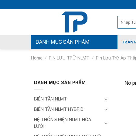
Bỏ
qua
nội
Search
for:
dung
DANH MỤC SẢN PHẨM
TRANG
/
/
Home
PIN LƯU TRỮ NLMT
Pin Lưu Trữ Áp Thấ
DANH MỤC SẢN PHẨM
No pr
BIẾN TẦN NLMT
BIẾN TẦN NLMT HYBRID
HỆ THỐNG ĐIỆN NLMT HÒA
LƯỚI