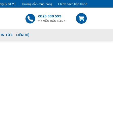
đại lý NLMT
Hướng dẫn mua hàng
Chính sách bảo hành
0825 588 599
TƯ VẤN BÁN HÀNG
TIN TỨC
LIÊN HỆ