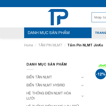
Bỏ
qua
nội
Search
for:
dung
DANH MỤC SẢN PHẨM
TRANG
/
/
Tấm Pin NLMT JinKo
Home
TẤM PIN MLMT
DANH MỤC SẢN PHẨM
-12%
BIẾN TẦN NLMT
BIẾN TẦN NLMT HYBRID
HỆ THỐNG ĐIỆN NLMT HÒA
LƯỚI