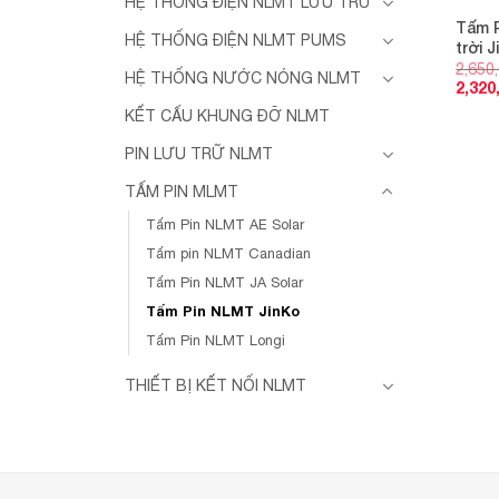
HỆ THỐNG ĐIỆN NLMT LƯU TRỮ
Tấm 
HỆ THỐNG ĐIỆN NLMT PUMS
trời 
2,650
HỆ THỐNG NƯỚC NÓNG NLMT
2,320
KẾT CẤU KHUNG ĐỠ NLMT
PIN LƯU TRỮ NLMT
TẤM PIN MLMT
Tấm Pin NLMT AE Solar
Tấm pin NLMT Canadian
Tấm Pin NLMT JA Solar
Tấm Pin NLMT JinKo
Tấm Pin NLMT Longi
THIẾT BỊ KẾT NỐI NLMT