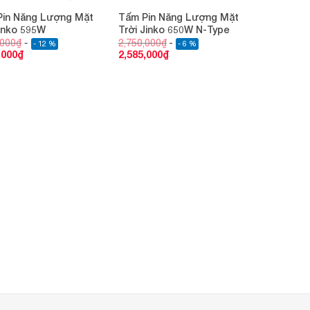
Pin Năng Lượng Mặt
Tấm Pin Năng Lượng Mặt
Jinko 595W
Trời Jinko 650W N-Type
,000
₫
2,750,000
₫
- 12 %
- 6 %
,000
₫
2,585,000
₫