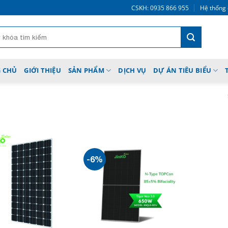
CSKH: 0935 866 955
Hệ thống 
 CHỦ
GIỚI THIỆU
SẢN PHẨM
DỊCH VỤ
DỰ ÁN TIÊU BIỂU
-6%
Add to
Add to
wishlist
wishlist