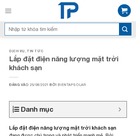
Bỏ
qua
nội
dung
Search
for:
DỊCH VỤ
,
TIN TỨC
Lắp đặt điện năng lượng mặt trời
khách sạn
ĐĂNG VÀO
25/08/2021
BỞI
BIENTAPSOLAR
Danh mục
Lắp đặt điện năng lượng mặt trời khách sạn
đang được chú trọng và phát triển mạnh mẽ. Bởi