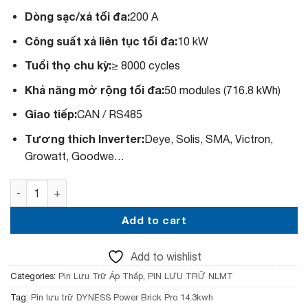
c
e
Dòng sạc/xả tối đa:
200 A
e
i
w
s
Công suất xả liên tục tối đa:
10 kW
a
:
s
3
Tuổi thọ chu kỳ:
≥ 8000 cycles
:
7
3
,
Khả năng mở rộng tối đa:
50 modules (716.8 kWh)
9
5
,
0
Giao tiếp:
CAN / RS485
5
0
0
,
Tương thích Inverter:
Deye, Solis, SMA, Victron,
0
0
,
0
Growatt, Goodwe…
0
0
0
₫
Pin lưu trữ DYNESS Power Brick Pro 14.3kwh -2026 quanti
0
.
₫
.
Add to cart
Add to wishlist
Categories:
Pin Lưu Trữ Áp Thấp
,
PIN LƯU TRỮ NLMT
Tag:
Pin lưu trữ DYNESS Power Brick Pro 14.3kwh