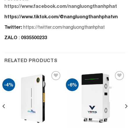
https://www.facebook.com/nangluongthanhphat
https://www.tiktok.com/@nangluongthanhphatvn
Twitter:
https://twitter.com/nangluongthanhphat
ZALO
0935500233
:
RELATED PRODUCTS
-4%
-6%
Add to
Add to
wishlist
wishlist