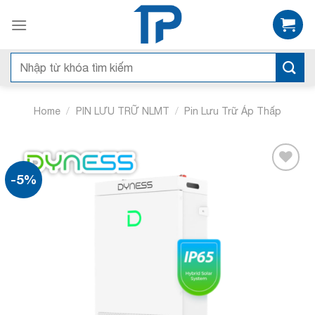
Bỏ
qua
nội
dung
Search
for:
/
/
Home
PIN LƯU TRỮ NLMT
Pin Lưu Trữ Áp Thấp
-5%
Add to
wishlist