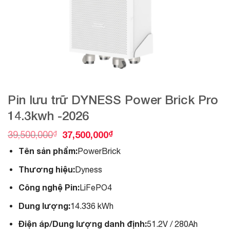
Pin lưu trữ DYNESS Power Brick Pro
14.3kwh -2026
O
C
₫
37,500,000
₫
39,500,000
r
u
Tên sản phẩm:
PowerBrick
i
r
g
r
Thương hiệu:
Dyness
i
e
n
n
Công nghệ Pin:
LiFePO4
a
t
l
p
Dung lượng:
14.336 kWh
p
r
r
i
Điện áp/Dung lượng danh định:
51.2V / 280Ah
i
c