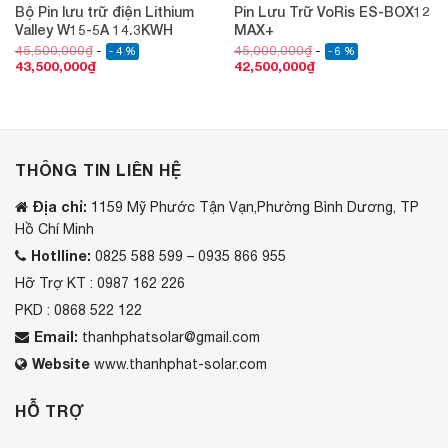
Bộ Pin lưu trữ điện Lithium
Pin Lưu Trữ VoRis ES-BOX12
Valley W15-5A 14.3KWH
MAX+
45,500,000
₫
45,000,000
₫
- 4 %
- 6 %
43,500,000
₫
42,500,000
₫
THÔNG TIN LIÊN HỆ
Địa chỉ:
1159 Mỹ Phước Tận Vạn,Phường Bình Dương, TP
Hồ Chí Minh
Hotlline:
0825 588 599 – 0935 866 955
Hỡ Trợ KT : 0987 162 226
PKD : 0868 522 122
Email:
thanhphatsolar@gmail.com
Website
www.thanhphat-solar.com
HỖ TRỢ