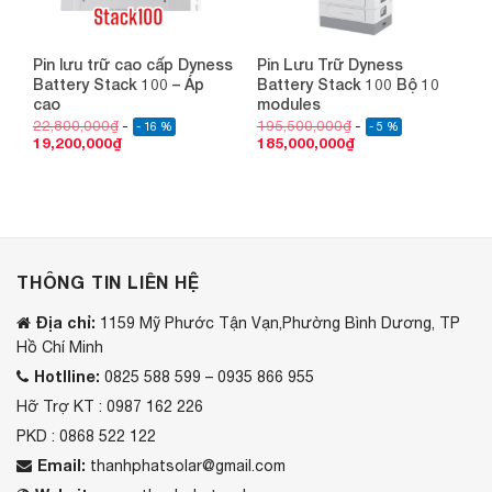
Pin lưu trữ cao cấp Dyness
Pin Lưu Trữ Dyness
Battery Stack 100 – Áp
Battery Stack 100 Bộ 10
cao
modules
22,800,000
₫
195,500,000
₫
- 16 %
- 5 %
19,200,000
₫
185,000,000
₫
THÔNG TIN LIÊN HỆ
Địa chỉ:
1159 Mỹ Phước Tận Vạn,Phường Bình Dương, TP
Hồ Chí Minh
Hotlline:
0825 588 599 – 0935 866 955
Hỡ Trợ KT : 0987 162 226
PKD : 0868 522 122
Email:
thanhphatsolar@gmail.com