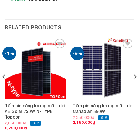
RELATED PRODUCTS
-4%
-9%
Add to
Add to
wishlist
wishlist
Tấm pin năng lượng mặt trời
Tấm pin năng lượng mặt trời
AE Solar 720W N-TYPE
Canadian 550W
Topcon
2,350,000
₫
- 9 %
2,150,000
₫
2,850,000
₫
- 4 %
2,750,000
₫