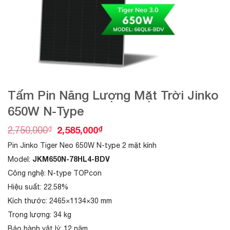
Tấm Pin Năng Lượng Mặt Trời Jinko
650W N-Type
O
C
₫
2,585,000
₫
2,750,000
r
u
Pin Jinko Tiger Neo 650W N-type 2 mặt kính
i
r
g
r
JKM650N-78HL4-BDV
Model:
i
e
Công nghệ: N-type TOPcon
n
n
a
t
Hiệu suất: 22.58%
l
p
Kích thước: 2465×1134×30 mm
p
r
r
i
Trọng lượng: 34 kg
i
c
Bảo hành vật lý: 12 năm