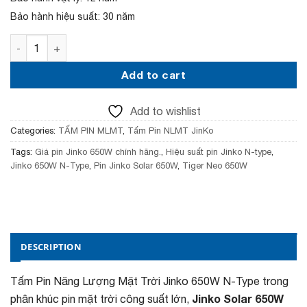
c
e
e
i
Bảo hành hiệu suất: 30 năm
w
s
a
:
Tấm Pin Năng Lượng Mặt Trời Jinko 650W N-Type quantit
s
2
:
,
2
5
Add to cart
,
8
7
5
Add to wishlist
5
,
0
0
Categories:
TẤM PIN MLMT
,
Tấm Pin NLMT JinKo
,
0
0
0
Tags:
Giá pin Jinko 650W chính hãng.
,
Hiệu suất pin Jinko N-type
,
0
₫
Jinko 650W N-Type
,
Pin Jinko Solar 650W
,
Tiger Neo 650W
0
.
₫
.
DESCRIPTION
Tấm Pin Năng Lượng Mặt Trời Jinko 650W N-Type trong
Jinko Solar 650W
phân khúc pin mặt trời công suất lớn,