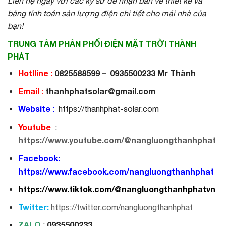
Liên hệ ngay với các kỹ sư để nhận bản vẽ thiết kế và
bảng tính toán sản lượng điện chi tiết cho mái nhà của
bạn!
TRUNG TÂM PHÂN PHỐI ĐIỆN MẶT TRỜI THÀNH
PHÁT
Hotlline :
0825588599 – 0935500233 Mr Thành
Email
thanhphatsolar@gmail.com
:
Website
:
https://thanhphat-solar.com
Youtube
:
https://www.youtube.com/@nangluongthanhphat
Facebook:
https://www.facebook.com/nangluongthanhphat
https://www.tiktok.com/@nangluongthanhphatvn
Twitter:
https://twitter.com/nangluongthanhphat
ZALO
0935500233
: