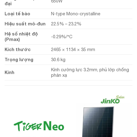
650W
đại
Loại tế bào
N-type Mono-crystalline
Hiệu suất mô-đun
22.5% – 23.2%
Hệ số nhiệt độ
-0.29%/°C
(Pmax)
Kích thước
2465 × 1134 × 35 mm
Trọng lượng
30.6 kg
Kính cường lực 3.2mm, phủ lớp chống
Kính
phản xạ