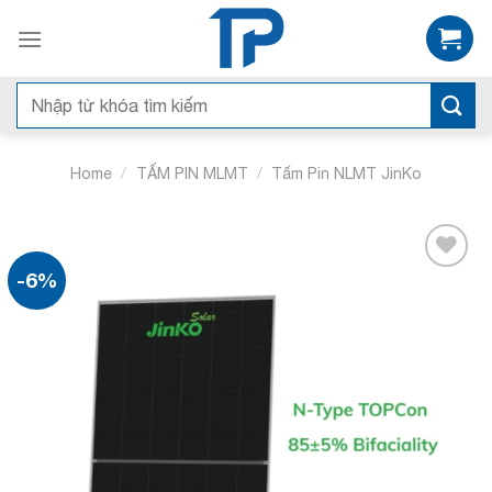
Bỏ
qua
nội
dung
Search
for:
/
/
Home
TẤM PIN MLMT
Tấm Pin NLMT JinKo
-6%
Add to
wishlist