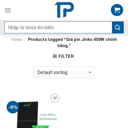
Bỏ
qua
nội
dung
Search
for:
/
Products tagged “Giá pin Jinko 650W chính
Home
hãng.”
FILTER
-6%
Add to
wishlist