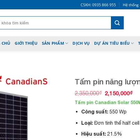
CSKH: 0935 866 955
Hệ thống 
 CHỦ
GIỚI THIỆU
SẢN PHẨM
DỊCH VỤ
DỰ ÁN TIÊU BIỂU
Tấm pin năng lượ
O
C
₫
2,150,000
₫
2,350,000
r
u
Tấm pin Canadian Solar 550
i
r
Add to
g
r
Công suất:
550 Wp
wishlist
i
e
n
n
Loại:
Đơn tinh thể half cell
a
t
l
p
Hiệu suất:
21.5%
p
r