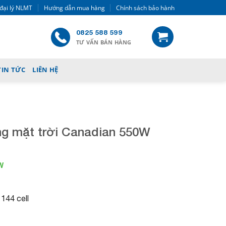
đại lý NLMT
Hướng dẫn mua hàng
Chính sách bảo hành
0825 588 599
TƯ VẤN BÁN HÀNG
TIN TỨC
LIÊN HỆ
ng mặt trời Canadian 550W
W
 144 cell