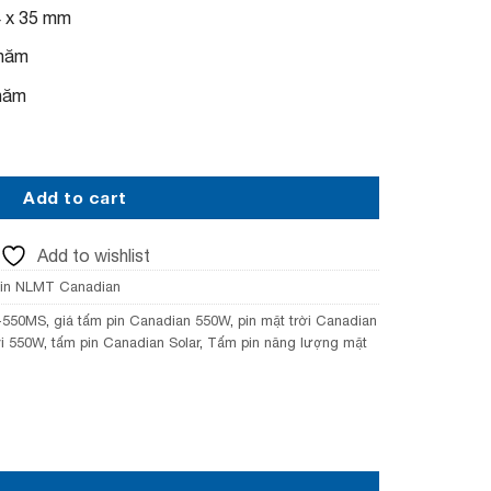
 x 35 mm
năm
năm
i Canadian 550W quantity
Add to cart
Add to wishlist
in NLMT Canadian
-550MS
,
giá tấm pin Canadian 550W
,
pin mặt trời Canadian
ời 550W
,
tấm pin Canadian Solar
,
Tấm pin năng lượng mặt