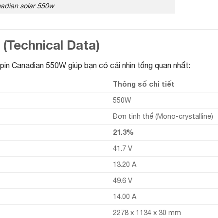
adian solar 550w
t (Technical Data)
 pin Canadian 550W giúp bạn có cái nhìn tổng quan nhất:
Thông số chi tiết
550W
Đơn tinh thể (Mono-crystalline)
21.3%
41.7 V
13.20 A
49.6 V
14.00 A
2278 x 1134 x 30 mm