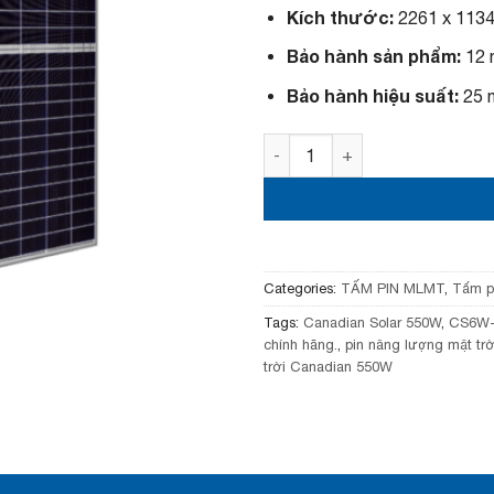
r
i
Kích thước:
2261 x 1134
i
c
c
e
Bảo hành sản phẩm:
12 
e
i
w
s
Bảo hành hiệu suất:
25 
a
:
s
2
Tấm pin năng lượng mặt trờ
:
,
2
1
,
5
3
0
5
,
0
0
,
0
0
0
Categories:
TẤM PIN MLMT
,
Tấm p
0
₫
Tags:
Canadian Solar 550W
,
CS6W
0
.
chính hãng.
,
pin năng lượng mặt tr
₫
.
trời Canadian 550W