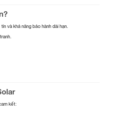
ạn?
ín và khả năng bảo hành dài hạn.
tranh.
Solar
cam kết: