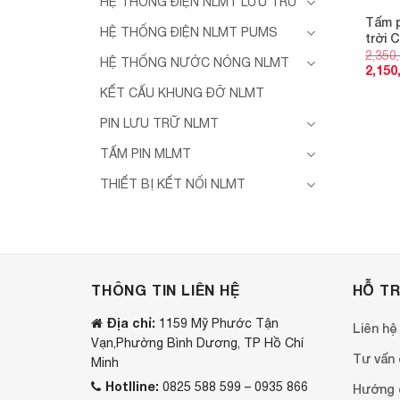
HỆ THỐNG ĐIỆN NLMT LƯU TRỮ
Tấm p
HỆ THỐNG ĐIỆN NLMT PUMS
trời 
2,350
HỆ THỐNG NƯỚC NÓNG NLMT
2,150
KẾT CẤU KHUNG ĐỠ NLMT
PIN LƯU TRỮ NLMT
TẤM PIN MLMT
THIẾT BỊ KẾT NỐI NLMT
THÔNG TIN LIÊN HỆ
HỖ T
Địa chỉ:
1159 Mỹ Phước Tận
Liên hệ
Vạn,Phường Bình Dương, TP Hồ Chí
Tư vấn o
Minh
Hotlline:
0825 588 599 – 0935 866
Hướng 