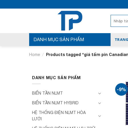
Bỏ
qua
nội
Search
for:
dung
DANH MỤC SẢN PHẨM
TRANG
/
Products tagged “giá tấm pin Canadia
Home
DANH MỤC SẢN PHẨM
-9%
BIẾN TẦN NLMT
BIẾN TẦN NLMT HYBRID
HỆ THỐNG ĐIỆN NLMT HÒA
LƯỚI