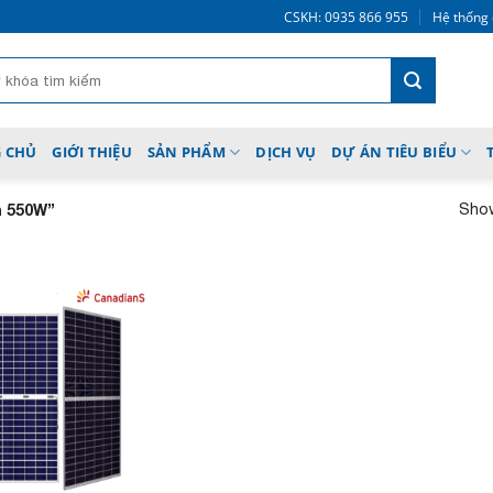
CSKH: 0935 866 955
Hệ thống 
 CHỦ
GIỚI THIỆU
SẢN PHẨM
DỊCH VỤ
DỰ ÁN TIÊU BIỂU
Show
n 550W”
Add to
wishlist