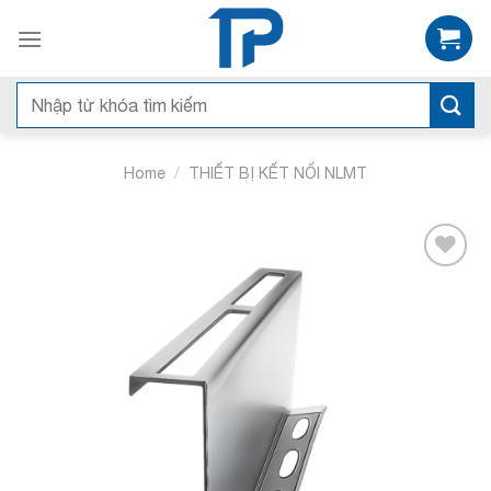
Bỏ
qua
nội
dung
Search
for:
/
Home
THIẾT BỊ KẾT NỐI NLMT
Add to
wishlist