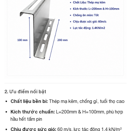
2. Ưu điểm nổi bật
Chất liệu bền bỉ:
Thép mạ kẽm, chống gỉ, tuổi thọ cao
Kích thước chuẩn:
L=200mm & H=100mm, phù hợp
hầu hết tấm pin
Chịu được sức gió:
60 m/s, lực tác động 1.4 kN/m²