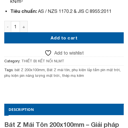
kN/m²
Tiêu chuẩn:
AS / NZS 1170.2 & JIS C 8955:2011
Bát Z Mái Tôn 200x100mm – Lắp Tấm Pin Mặt Trời quantit
Add to cart
Add to wishlist
Category:
THIẾT BỊ KẾT NỐI NLMT
Tags:
bát Z 200x100mm
,
Bát Z mái tôn
,
phụ kiện lắp tấm pin mặt trời
,
phụ kiện pin năng lượng mặt trời.
,
thép mạ kẽm
DESCRIPTION
Bát Z Mái Tôn 200x100mm – Giải pháp