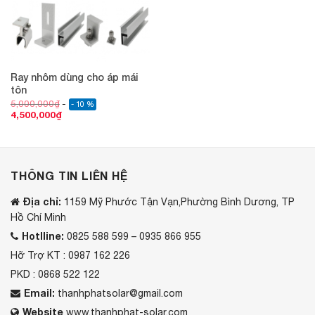
Ray nhôm dùng cho áp mái
tôn
5,000,000
₫
- 10 %
4,500,000
₫
THÔNG TIN LIÊN HỆ
Địa chỉ:
1159 Mỹ Phước Tận Vạn,Phường Bình Dương, TP
Hồ Chí Minh
Hotlline:
0825 588 599 – 0935 866 955
Hỡ Trợ KT : 0987 162 226
PKD : 0868 522 122
Email:
thanhphatsolar@gmail.com
Website
www.thanhphat-solar.com