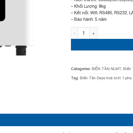
l
– Khối Lượng: 8kg
p
r
– Kết nối: Wifi, RS485, RS232, L
i
– Bảo hành: 5 năm
c
e
Biến Tần Deye hoà lưới 1 p
w
a
s
:
1
3
,
Categories:
BIẾN TẦN NLMT
,
Biến
7
5
Tag:
Biến Tần Deye hoà lưới 1 pha
0
,
0
0
0
₫
.