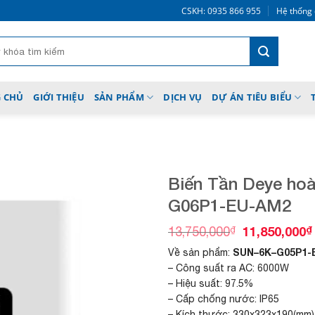
CSKH: 0935 866 955
Hệ thống 
 CHỦ
GIỚI THIỆU
SẢN PHẨM
DỊCH VỤ
DỰ ÁN TIÊU BIỂU
Biến Tần Deye hoà
G06P1-EU-AM2
O
₫
11,850,000
₫
13,750,000
Add to
r
wishlist
SUN–6K–G05P1-
Về sản phẩm:
i
g
– Công suất ra AC: 6000W
i
– Hiệu suất: 97.5%
n
– Cấp chống nước: IP65
a
– Kích thước: 330x323x190(mm)