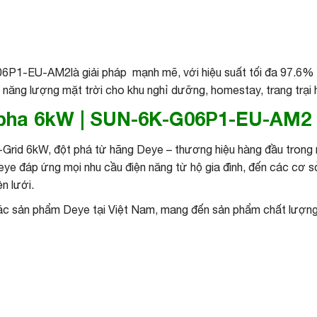
6P1-EU-AM2là giải pháp mạnh mẽ, với hiệu suất tối đa 97.6%
năng lượng mặt trời cho khu nghỉ dưỡng, homestay, trang trại h
1 pha 6kW | SUN-6K-G06P1-EU-AM2
d 6kW, đột phá từ hãng Deye – thương hiệu hàng đầu trong ng
Deye đáp ứng mọi nhu cầu điện năng từ hộ gia đình, đến các cơ s
n lưới.
ác sản phẩm Deye tại Việt Nam, mang đến sản phẩm chất lượng c