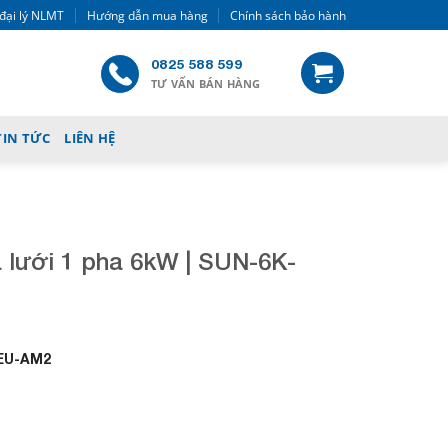
đại lý NLMT
Hướng dẫn mua hàng
Chính sách bảo hành
0825 588 599
TƯ VẤN BÁN HÀNG
TIN TỨC
LIÊN HỆ
 lưới 1 pha 6kW | SUN-6K-
C
u
EU-AM2
r
r
e
n
t