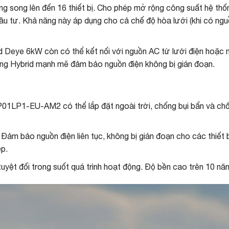
ng song lên đến 16 thiết bị. Cho phép mở rộng công suất hệ thố
 tư. Khả năng này áp dụng cho cả chế độ hòa lưới (khi có nguồn
id Deye 6kW còn có thể kết nối với nguồn AC từ lưới điện hoặc
hống Hybrid mạnh mẽ đảm bảo nguồn điện không bị gián đoạn.
01LP1-EU-AM2 có thể lắp đặt ngoài trời, chống bụi bẩn và ch
Đảm bảo nguồn điện liên tục, không bị gián đoạn cho các thiết 
ệp.
ệt đối trong suốt quá trình hoạt động. Độ bền cao trên 10 năm, 