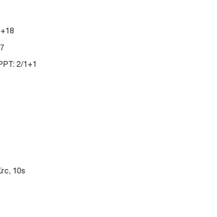
8+18
27
PPT: 2/1+1
mức, 10s