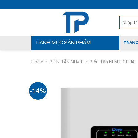
Bỏ
qua
nội
Search
for:
dung
DANH MỤC SẢN PHẨM
TRANG
/
/
Home
BIẾN TẦN NLMT
Biến Tần NLMT 1 PHA
-14%