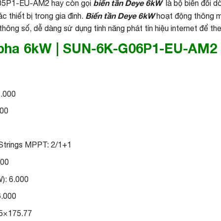
biến tần Deye 6kW
G05P1-EU-AM2 hay còn gọi
là bộ biến đổi d
Biến tần Deye 6kW
 thiết bị trong gia đình.
hoạt động thông mi
ông số, dễ dàng sử dụng tính năng phát tín hiệu internet để the
1 pha 6kW | SUN-6K-G06P1-EU-AM2
2.000
600
Strings MPPT: 2/1+1
000
): 6.000
6.000
5×175.77