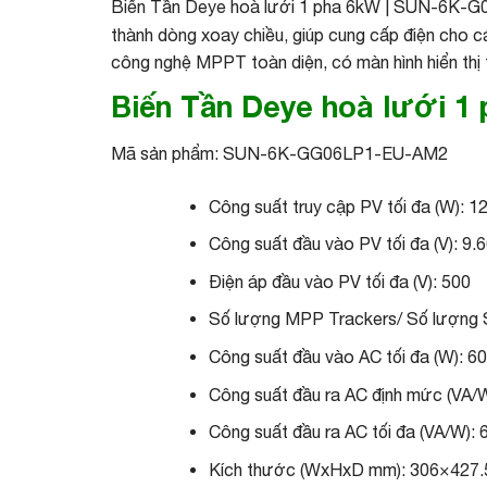
Biến Tần Deye hoà lưới 1 pha 6kW | SUN-6K-
thành dòng xoay chiều, giúp cung cấp điện cho các
công nghệ MPPT toàn diện, có màn hình hiển thị th
Biến Tần Deye hoà lưới 
Mã sản phẩm: SUN-6K-GG06LP1-EU-AM2
Công suất truy cập PV tối đa (W): 1
Công suất đầu vào PV tối đa (V): 9.
Điện áp đầu vào PV tối đa (V): 500
Số lượng MPP Trackers/ Số lượng 
Công suất đầu vào AC tối đa (W): 6
Công suất đầu ra AC định mức (VA/W
Công suất đầu ra AC tối đa (VA/W): 
Kích thước (WxHxD mm): 306×427.