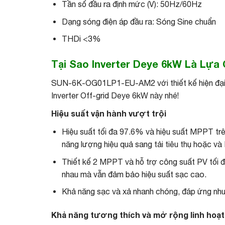
Tần số đầu ra định mức (V): 50Hz/60Hz
Dạng sóng điện áp đầu ra: Sóng Sine chuẩn
THDi <3%
Tại Sao Inverter Deye 6kW Là Lự
SUN-6K-OG01LP1-EU-AM2 với thiết kế hiện đại, v
Inverter Off-grid Deye 6kW này nhé!
Hiệu suất vận hành vượt trội
Hiệu suất tối đa 97.6% và hiệu suất MPPT t
năng lượng hiệu quả sang tải tiêu thụ hoặc và P
Thiết kế 2 MPPT và hỗ trợ công suất PV tối đa
nhau mà vẫn đảm bảo hiệu suất sạc cao.
Khả năng sạc và xả nhanh chóng, đáp ứng nhu 
Khả năng tương thích và mở rộng linh hoạt