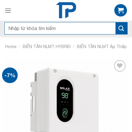
Bỏ
qua
nội
dung
Search
for:
/
/
Home
BIẾN TẦN NLMT HYBRID
BIẾN TẦN NLMT Áp Thấp
-7%
Add to
wishlist