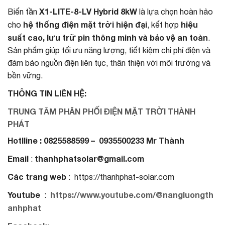
X1-LITE-8-LV Hybrid 8kW
Biến tần
là lựa chọn hoàn hảo
hệ thống điện mặt trời hiện đại
hiệu
cho
, kết hợp
suất cao, lưu trữ pin thông minh và bảo vệ an toàn
.
Sản phẩm giúp tối ưu năng lượng, tiết kiệm chi phí điện và
đảm bảo nguồn điện liên tục, thân thiện với môi trường và
bền vững.
THÔNG TIN LIÊN HỆ:
TRUNG TÂM PHÂN PHỐI ĐIỆN MẶT TRỜI THÀNH
PHÁT
Hotlline : 0825588599 – 0935500233 Mr Thành
Email
thanhphatsolar@gmail.com
:
Các trang web
: https://thanhphat-solar.com
Youtube
https://www.youtube.com/@nangluongth
:
anhphat