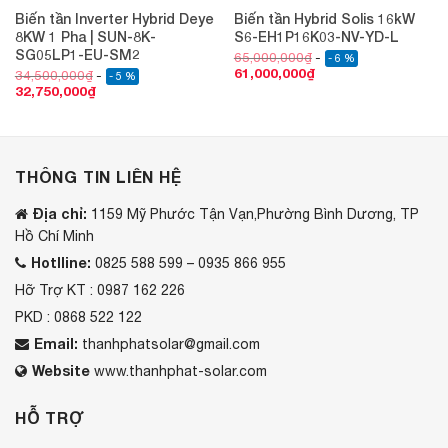
Biến tần Inverter Hybrid Deye
Biến tần Hybrid Solis 16kW
8KW 1 Pha | SUN-8K-
S6-EH1P16K03-NV-YD-L
SG05LP1-EU-SM2
65,000,000
₫
- 6 %
61,000,000
₫
34,500,000
₫
- 5 %
32,750,000
₫
THÔNG TIN LIÊN HỆ
Địa chỉ:
1159 Mỹ Phước Tận Vạn,Phường Bình Dương, TP
Hồ Chí Minh
Hotlline:
0825 588 599 – 0935 866 955
Hỡ Trợ KT : 0987 162 226
PKD : 0868 522 122
Email:
thanhphatsolar@gmail.com
Website
www.thanhphat-solar.com
HỖ TRỢ