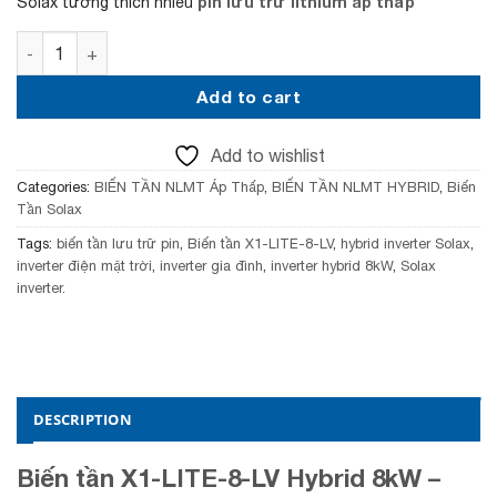
pin lưu trữ lithium áp thấp
Solax tương thích nhiều
w
s
a
:
Biến tần X1-LITE-8-LV Hybrid 8kW quantity
s
4
:
2
4
,
Add to cart
5
0
,
0
Add to wishlist
0
0
0
,
Categories:
BIẾN TẦN NLMT Áp Thấp
,
BIẾN TẦN NLMT HYBRID
,
Biến
0
0
Tần Solax
,
0
0
0
Tags:
biến tần lưu trữ pin
,
Biến tần X1-LITE-8-LV
,
hybrid inverter Solax
,
0
₫
inverter điện mặt trời
,
inverter gia đình
,
inverter hybrid 8kW
,
Solax
0
.
inverter.
₫
.
DESCRIPTION
Biến tần X1-LITE-8-LV Hybrid 8kW –