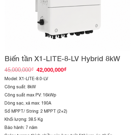
Biến tần X1-LITE-8-LV Hybrid 8kW
O
C
₫
42,000,000
₫
45,000,000
r
u
Model:
X1-LITE-8.0-LV
i
r
g
r
Công suất: 8kW
i
e
Công suất max PV: 16kWp
n
n
a
t
Dòng sạc, xả max: 190A
l
p
Số MPPT/ String: 2 MPPT (2+2)
p
r
r
i
Khối lượng: 38.5 Kg
i
c
Bảo hành: 7 năm
c
e
e
i