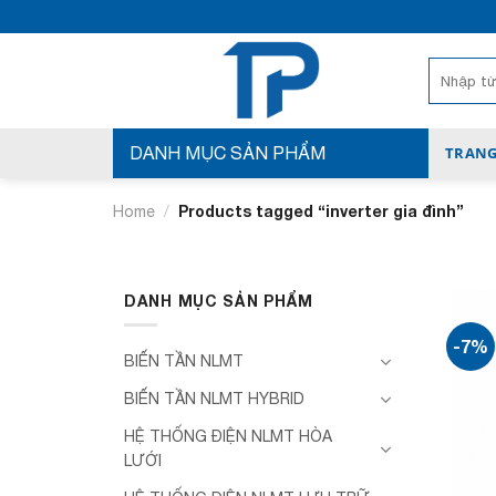
Bỏ
qua
nội
Search
for:
dung
DANH MỤC SẢN PHẨM
TRANG
/
Products tagged “inverter gia đình”
Home
DANH MỤC SẢN PHẨM
-7%
BIẾN TẦN NLMT
BIẾN TẦN NLMT HYBRID
HỆ THỐNG ĐIỆN NLMT HÒA
LƯỚI