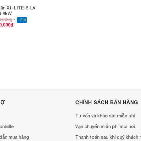
tần X1-LITE-8-LV
d 8kW
0,000
₫
- 7 %
0,000
₫
RỢ
CHÍNH SÁCH BÁN HÀNG
Tư vấn và khảo sát miễn phí
nlinlle
Vận chuyển miễn phí mọi nơi
dẫn mua hàng
Thanh toán sau khi quý khách 