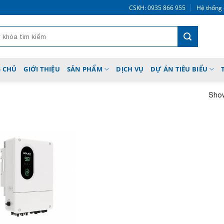
CSKH: 0935 866 955
Hệ thống 
 CHỦ
GIỚI THIỆU
SẢN PHẨM
DỊCH VỤ
DỰ ÁN TIÊU BIỂU
Show
Add to
wishlist