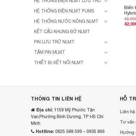
HỆ THỐNG ĐIỆN NLMT LƯU TRỮ
Biến 
HỆ THỐNG ĐIỆN NLMT PUMS
Hybri
45,00
HỆ THỐNG NƯỚC NÓNG NLMT
42,00
KẾT CẤU KHUNG ĐỠ NLMT
PIN LƯU TRỮ NLMT
TẤM PIN MLMT
THIẾT BỊ KẾT NỐI NLMT
THÔNG TIN LIÊN HỆ
HỖ T
Địa chỉ:
1159 Mỹ Phước Tận
Liên hệ
Vạn,Phường Bình Dương, TP Hồ Chí
Tư vấn o
Minh
Hotlline:
0825 588 599 – 0935 866
Hướng 