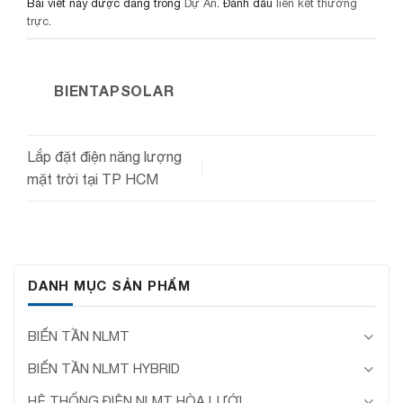
Bài viết này được đăng trong
Dự Án
. Đánh dấu
liên kết thường
trực
.
BIENTAPSOLAR
Lắp đặt điện năng lượng
mặt trời tại TP HCM
DANH MỤC SẢN PHẨM
BIẾN TẦN NLMT
BIẾN TẦN NLMT HYBRID
HỆ THỐNG ĐIỆN NLMT HÒA LƯỚI