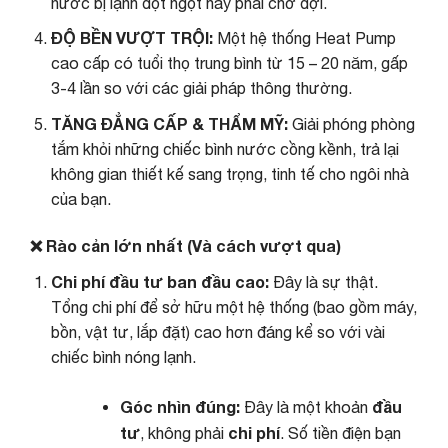
nước bị lạnh đột ngột hay phải chờ đợi.
ĐỘ BỀN VƯỢT TRỘI:
Một hệ thống Heat Pump
cao cấp có tuổi thọ trung bình từ 15 – 20 năm, gấp
3-4 lần so với các giải pháp thông thường.
TĂNG ĐẲNG CẤP & THẨM MỸ:
Giải phóng phòng
tắm khỏi những chiếc bình nước cồng kềnh, trả lại
không gian thiết kế sang trọng, tinh tế cho ngôi nhà
của bạn.
❌ Rào cản lớn nhất (Và cách vượt qua)
Chi phí đầu tư ban đầu cao:
Đây là sự thật.
Tổng chi phí để sở hữu một hệ thống (bao gồm máy,
bồn, vật tư, lắp đặt) cao hơn đáng kể so với vài
chiếc bình nóng lạnh.
Góc nhìn đúng:
đầu
Đây là một khoản
tư
chi phí
, không phải
. Số tiền điện bạn