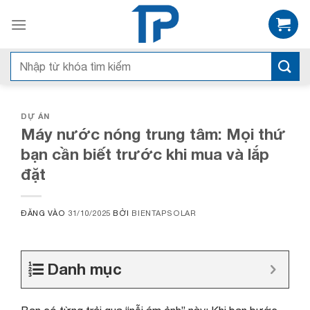
Bỏ
qua
nội
dung
Search
for:
DỰ ÁN
Máy nước nóng trung tâm: Mọi thứ
bạn cần biết trước khi mua và lắp
đặt
ĐĂNG VÀO
31/10/2025
BỞI
BIENTAPSOLAR
Danh mục