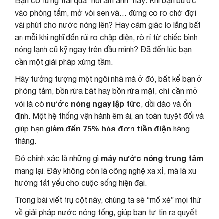
Bạn có từng trải qua “nỗi ám ảnh” này: Khi bạn bước
vào phòng tắm, mở vòi sen và… đứng co ro chờ đợi
vài phút cho nước nóng lên? Hay cảm giác lo lắng bất
an mỗi khi nghĩ đến rủi ro chập điện, rò rỉ từ chiếc bình
nóng lạnh cũ kỹ ngay trên đầu mình? Đã đến lúc bạn
cần một giải pháp xứng tầm.
Hãy tưởng tượng một ngôi nhà mà ở đó, bất kể bạn ở
phòng tắm, bồn rửa bát hay bồn rửa mặt, chỉ cần mở
nước nóng ngay lập tức
vòi là có
, dồi dào và ổn
định. Một hệ thống vận hành êm ái, an toàn tuyệt đối và
giảm đến 75% hóa đơn tiền điện
giúp bạn
hàng
tháng.
máy nước nóng trung tâm
Đó chính xác là những gì
mang lại. Đây không còn là công nghệ xa xỉ, mà là xu
hướng tất yếu cho cuộc sống hiện đại.
Trong bài viết trụ cột này, chúng ta sẽ “mổ xẻ” mọi thứ
về giải pháp nước nóng tổng, giúp bạn tự tin ra quyết