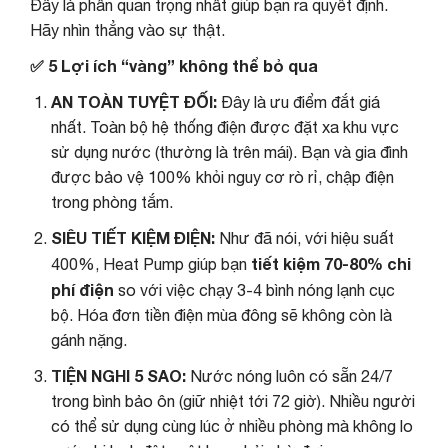
Đây là phần quan trọng nhất giúp bạn ra quyết định.
Hãy nhìn thẳng vào sự thật.
✅ 5 Lợi ích “vàng” không thể bỏ qua
AN TOÀN TUYỆT ĐỐI:
Đây là ưu điểm đắt giá
nhất. Toàn bộ hệ thống điện được đặt xa khu vực
sử dụng nước (thường là trên mái). Bạn và gia đình
được bảo vệ 100% khỏi nguy cơ rò rỉ, chập điện
trong phòng tắm.
SIÊU TIẾT KIỆM ĐIỆN:
Như đã nói, với hiệu suất
tiết kiệm 70-80% chi
400%, Heat Pump giúp bạn
phí điện
so với việc chạy 3-4 bình nóng lạnh cục
bộ. Hóa đơn tiền điện mùa đông sẽ không còn là
gánh nặng.
TIỆN NGHI 5 SAO:
Nước nóng luôn có sẵn 24/7
trong bình bảo ôn (giữ nhiệt tới 72 giờ). Nhiều người
có thể sử dụng cùng lúc ở nhiều phòng mà không lo