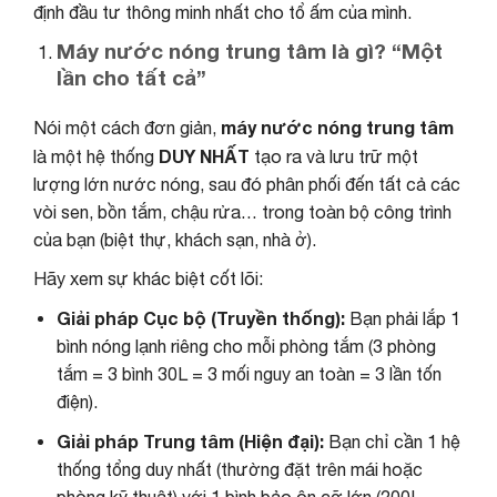
định đầu tư thông minh nhất cho tổ ấm của mình.
Máy nước nóng trung tâm là gì? “Một
lần cho tất cả”
máy nước nóng trung tâm
Nói một cách đơn giản,
DUY NHẤT
là một hệ thống
tạo ra và lưu trữ một
lượng lớn nước nóng, sau đó phân phối đến tất cả các
vòi sen, bồn tắm, chậu rửa… trong toàn bộ công trình
của bạn (biệt thự, khách sạn, nhà ở).
Hãy xem sự khác biệt cốt lõi:
Giải pháp Cục bộ (Truyền thống):
Bạn phải lắp 1
bình nóng lạnh riêng cho mỗi phòng tắm (3 phòng
tắm = 3 bình 30L = 3 mối nguy an toàn = 3 lần tốn
điện).
Giải pháp Trung tâm (Hiện đại):
Bạn chỉ cần 1 hệ
thống tổng duy nhất (thường đặt trên mái hoặc
phòng kỹ thuật) với 1 bình bảo ôn cỡ lớn (200L,