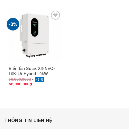
-3%
Add to
wishlist
Biến tần Solax X3-NEO-
10K-LV Hybrid 10kW
58,990,000
₫
- 3 %
56,990,000
₫
THÔNG TIN LIÊN HỆ