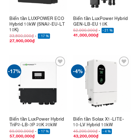
Biến tần LUXPOWER ECO
Biến tần LuxPower Hybrid
Hybrid 10kW (SNA2-EU-LT
GEN-LB-EU 10K
10K)
52,000,000
₫
- 21 %
41,000,000
₫
33,800,000
₫
- 17 %
27,900,000
₫
-17%
-4%
Add to
Add to
wishlist
wishlist
Biến tần LuxPower Hybrid
Biến tần Solax X1-LITE-
TriP2-LB-3P 20K 20kW
10-LV Hybrid 10kW
69,000,000
₫
45,200,000
₫
- 17 %
- 4 %
57,000,000
₫
43,200,000
₫