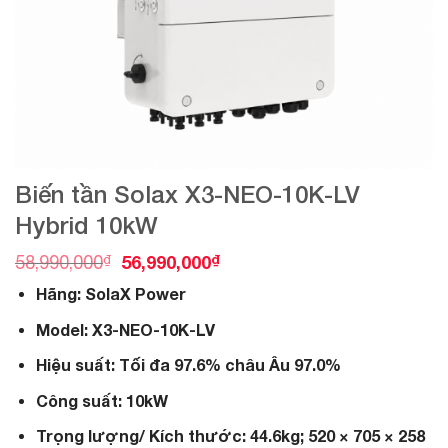
Biến tần Solax X3-NEO-10K-LV
Hybrid 10kW
O
C
₫
56,990,000
₫
58,990,000
r
u
Hãng: SolaX Power
i
r
g
r
Model: X3-NEO-10K-LV
i
e
n
n
Hiệu suất: Tối đa 97.6% châu Âu 97.0%
a
t
l
p
Công suất: 10kW
p
r
r
i
Trọng lượng/ Kích thước: 44.6kg; 520 × 705 × 258
i
c