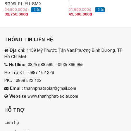
SG05LP1-EU-SM2
L
34,500,000
₫
51,900,000
₫
- 5 %
- 5 %
32,750,000
₫
49,500,000
₫
THÔNG TIN LIÊN HỆ
Địa chỉ:
1159 Mỹ Phước Tận Vạn,Phường Bình Dương, TP
Hồ Chí Minh
Hotlline:
0825 588 599 – 0935 866 955
Hỡ Trợ KT : 0987 162 226
PKD : 0868 522 122
Email:
thanhphatsolar@gmail.com
Website
www.thanhphat-solar.com
HỖ TRỢ
Liên hệ