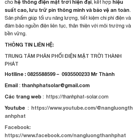
hệ thống điện mặt trời hiện đại
hiệu
cho
, kết hợp
suất cao, lưu trữ pin thông minh và bảo vệ an toàn
.
Sản phẩm giúp tối ưu năng lượng, tiết kiệm chi phí điện và
đảm bảo nguồn điện liên tục, thân thiện với môi trường và
bền vững.
THÔNG TIN LIÊN HỆ:
TRUNG TÂM PHÂN PHỐI ĐIỆN MẶT TRỜI THÀNH
PHÁT
Hotlline : 0825588599 – 0935500233 Mr Thành
Email
thanhphatsolar@gmail.com
:
Các trang web
: https://thanhphat-solar.com
Youtube
https://www.youtube.com/@nangluongth
:
anhphat
Facebook:
https://www.facebook.com/nangluongthanhphat