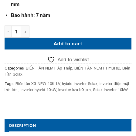
c
e
mm
e
i
w
s
Bảo hành: 7 năm
a
:
s
5
Biến tần Solax X3-NEO-10K-LV Hybrid 10kW quantity
:
6
5
,
8
9
Add to cart
,
9
9
0
9
,
Add to wishlist
0
0
,
0
Categories:
BIẾN TẦN NLMT Áp Thấp
,
BIẾN TẦN NLMT HYBRID
,
Biến
0
0
Tần Solax
0
₫
Tags:
Biến tần X3-NEO-10K-LV
,
hybrid inverter Solax
,
inverter điện mặt
0
.
trời lớn.
,
inverter hybrid 10kW
,
inverter lưu trữ pin
,
Solax inverter 10kW.
₫
.
DESCRIPTION