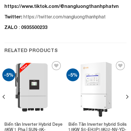
https://www.tiktok.com/@nangluongthanhphatvn
Twitter:
https://twitter.com/nangluongthanhphat
ZALO
0935500233
:
RELATED PRODUCTS
-5%
-5%
Add to
Add to
wishlist
wishlist
Biến tần Inverter Hybrid Deye
Biến Tần Inverter hybrid Solis
8KW 1 Pha | SUN-8K-
18KW S6-EH3P18K02-NV-YD-