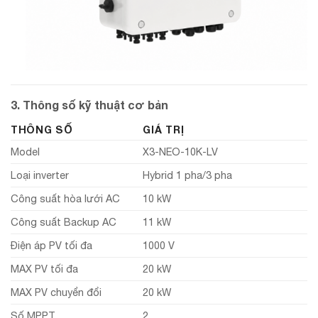
3. Thông số kỹ thuật cơ bản
THÔNG SỐ
GIÁ TRỊ
Model
X3-NEO-10K-LV
Loại inverter
Hybrid 1 pha/3 pha
Công suất hòa lưới AC
10 kW
Công suất Backup AC
11 kW
Điện áp PV tối đa
1000 V
MAX PV tối đa
20 kW
MAX PV chuyển đổi
20 kW
Số MPPT
2