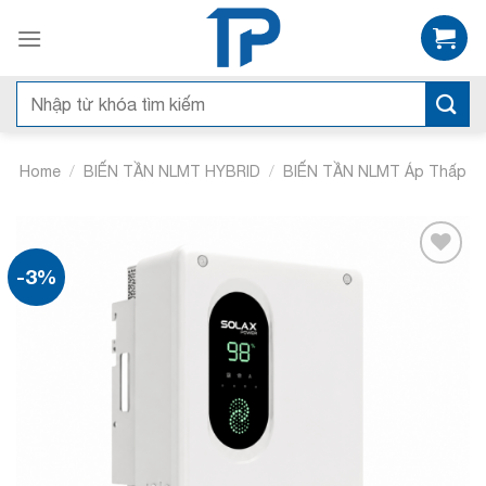
Bỏ
qua
nội
dung
Search
for:
/
/
Home
BIẾN TẦN NLMT HYBRID
BIẾN TẦN NLMT Áp Thấp
-3%
Add to
wishlist