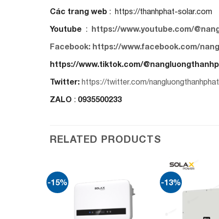
Các trang web
: https://thanhphat-solar.com
Youtube
https://www.youtube.com/@nan
:
Facebook: https://www.facebook.com/nan
https://www.tiktok.com/@nangluongthanh
Twitter:
https://twitter.com/nangluongthanhphat
ZALO
0935500233
:
RELATED PRODUCTS
-15%
-13%
Add to
Add to
wishlist
wishlist