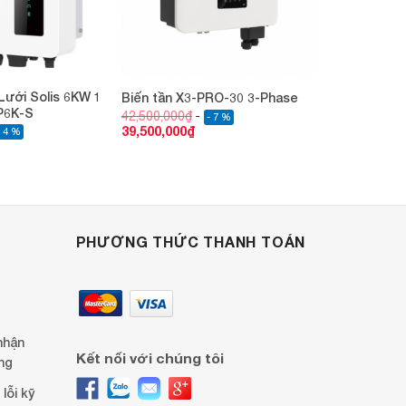
Lưới Solis 6KW 1
Biến tần X3-PRO-30 3-Phase
P6K-S
42,500,000
₫
- 7 %
39,500,000
₫
- 4 %
PHƯƠNG THỨC THANH TOÁN
nhận
Kết nối với chúng tôi
ng
lỗi kỹ