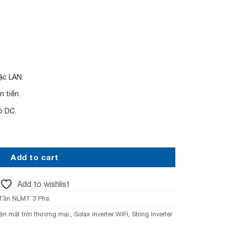
i
c
e
i
s
:
2
1
ặc LAN.
,
5
n tiến.
0
0
ò DC.
,
0
0
uantity
0
₫
Add to cart
.
Add to wishlist
 Tần NLMT 3 Pha
iện mặt trời thương mại.
,
Solax inverter WiFi
,
String Inverter