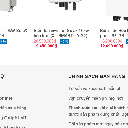
er 110kW SolaX
Biến tần inverter Solax 10kw
Biến Tần Hòa 
TH
hòa lưới (X1-SMART-10-G2)
pha – S6-GR1
20,500,000
₫
13,200,000
₫
13 %
- 5 %
19,450,000
₫
12,690,000
₫
RỢ
CHÍNH SÁCH BÁN HÀNG
Tư vấn và khảo sát miễn phí
nlinlle
Vận chuyển miễn phí mọi nơi
dẫn mua hàng
Thanh toán sau khi quý khách 
được sản phẩm đúng chất lượ
g đại lý NLMT
Đổi sản phẩm mới ngay nếu do 
ách bảo hành