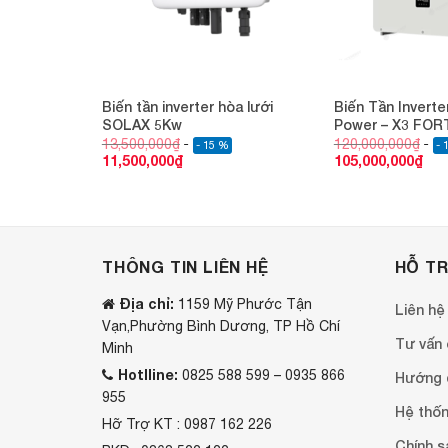
 80KW-SolaX
Biến tần inverter hòa lưới
Biến Tần Invert
Hòa Lưới
SOLAX 5Kw
Power – X3 FOR
13,500,000
₫
120,000,000
₫
- 15 %
- 
11,500,000
₫
105,000,000
₫
THÔNG TIN LIÊN HỆ
HỖ T
Địa chỉ:
1159 Mỹ Phước Tận
Liên hệ
Vạn,Phường Bình Dương, TP Hồ Chí
Tư vấn o
Minh
Hotlline:
0825 588 599 – 0935 866
Hướng 
955
Hệ thốn
Hỡ Trợ KT : 0987 162 226
Chính s