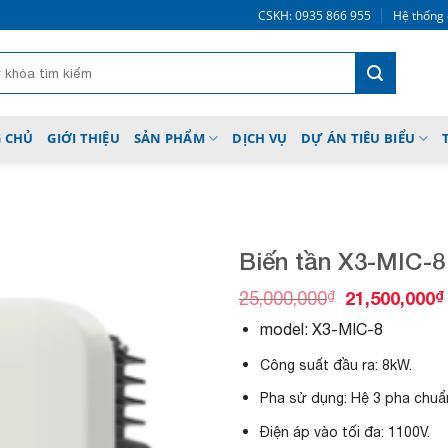
CSKH: 0935 866 955
Hệ thống 
 CHỦ
GIỚI THIỆU
SẢN PHẨM
DỊCH VỤ
DỰ ÁN TIÊU BIỂU
Biến tần X3-MIC-8
O
₫
21,500,000
₫
25,000,000
r
model: X3-MIC-8
i
Add to
g
wishlist
Công suất đầu ra: 8kW.
i
n
Pha sử dụng: Hệ 3 pha chuẩ
a
l
Điện áp vào tối đa: 1100V.
p