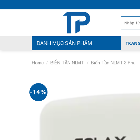
Bỏ
qua
nội
Search
for:
dung
DANH MỤC SẢN PHẨM
TRANG
/
/
Home
BIẾN TẦN NLMT
Biến Tần NLMT 3 Pha
-14%