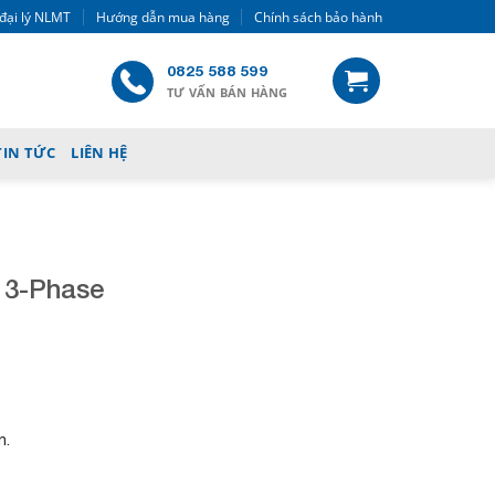
đại lý NLMT
Hướng dẫn mua hàng
Chính sách bảo hành
0825 588 599
TƯ VẤN BÁN HÀNG
TIN TỨC
LIÊN HỆ
 3-Phase
C
u
r
r
e
n
n.
t
p
r