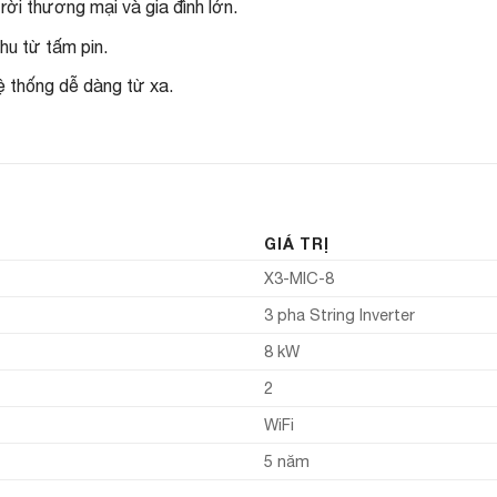
ời thương mại và gia đình lớn.
hu từ tấm pin.
ệ thống dễ dàng từ xa.
GIÁ TRỊ
X3-MIC-8
3 pha String Inverter
8 kW
2
WiFi
5 năm