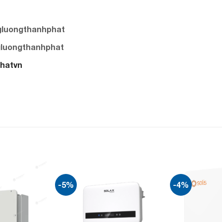
gluongthanhphat
gluongthanhphat
phatvn
-5%
-4%
Add to
Add to
wishlist
wishlist