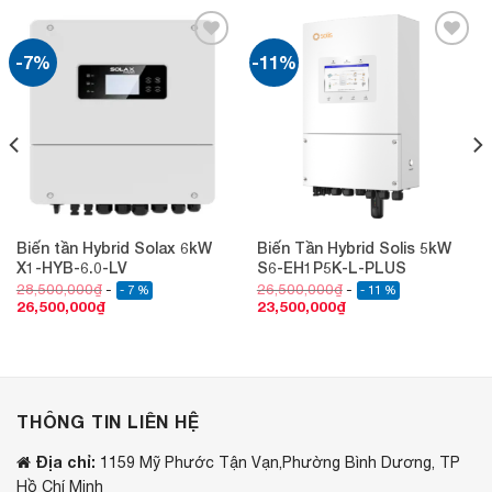
-7%
-11%
Add to
Add to
wishlist
wishlist
Biến tần Hybrid Solax 6kW
Biến Tần Hybrid Solis 5kW
X1-HYB-6.0-LV
S6-EH1P5K-L-PLUS
28,500,000
₫
26,500,000
₫
- 7 %
- 11 %
26,500,000
₫
23,500,000
₫
THÔNG TIN LIÊN HỆ
Địa chỉ:
1159 Mỹ Phước Tận Vạn,Phường Bình Dương, TP
Hồ Chí Minh