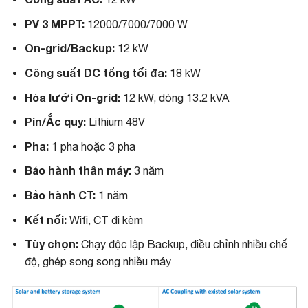
PV 3 MPPT:
12000/7000/7000 W
On-grid/Backup:
12 kW
Công suất DC tổng tối đa:
18 kW
Hòa lưới On-grid:
12 kW, dòng 13.2 kVA
Pin/Ắc quy:
Lithium 48V
Pha:
1 pha hoặc 3 pha
Bảo hành thân máy:
3 năm
Bảo hành CT:
1 năm
Kết nối:
Wifi, CT đi kèm
Tùy chọn:
Chạy độc lập Backup, điều chỉnh nhiều chế
độ, ghép song song nhiều máy