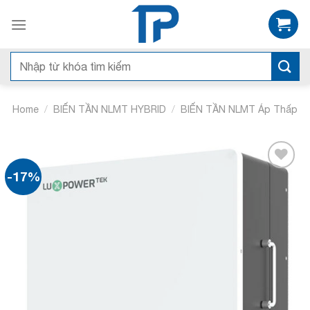
Bỏ
qua
nội
dung
Search
for:
/
/
Home
BIẾN TẦN NLMT HYBRID
BIẾN TẦN NLMT Áp Thấp
-17%
Add to
wishlist