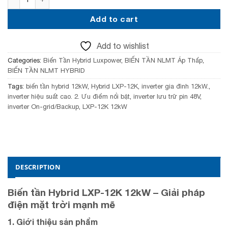
Add to cart
Add to wishlist
Categories:
Biến Tần Hybrid Luxpower
,
BIẾN TẦN NLMT Áp Thấp
,
BIẾN TẦN NLMT HYBRID
Tags:
biến tần hybrid 12kW
,
Hybrid LXP-12K
,
inverter gia đình 12kW.
,
inverter hiệu suất cao. 2. Ưu điểm nổi bật
,
inverter lưu trữ pin 48V
,
inverter On-grid/Backup
,
LXP-12K 12kW
DESCRIPTION
Biến tần Hybrid LXP-12K 12kW – Giải pháp
điện mặt trời mạnh mẽ
1. Giới thiệu sản phẩm