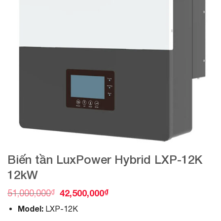
Biến tần LuxPower Hybrid LXP-12K
12kW
O
C
₫
42,500,000
₫
51,000,000
r
u
Model:
LXP-12K
i
r
g
r