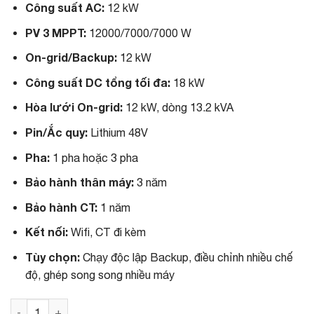
Công suất AC:
12 kW
i
e
n
n
PV 3 MPPT:
12000/7000/7000 W
a
t
l
p
On-grid/Backup:
12 kW
p
r
r
i
Công suất DC tổng tối đa:
18 kW
i
c
c
e
Hòa lưới On-grid:
12 kW, dòng 13.2 kVA
e
i
w
s
Pin/Ắc quy:
Lithium 48V
a
:
s
4
Pha:
1 pha hoặc 3 pha
:
2
5
,
Bảo hành thân máy:
3 năm
1
5
,
0
Bảo hành CT:
1 năm
0
0
0
,
Kết nối:
Wifi, CT đi kèm
0
0
,
0
Tùy chọn:
Chạy độc lập Backup, điều chỉnh nhiều chế
0
0
0
₫
độ, ghép song song nhiều máy
0
.
₫
Biến tần LuxPower Hybrid LXP-12K 12kW quantity
.