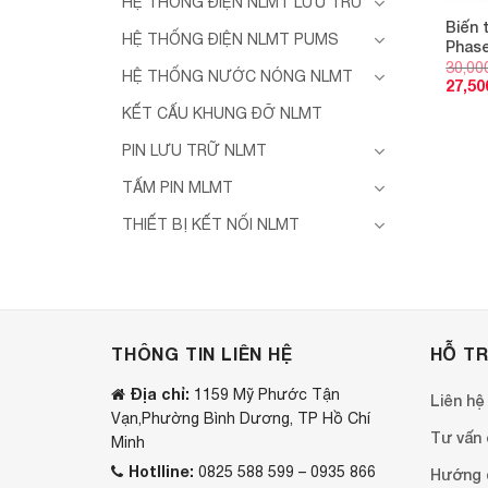
HỆ THỐNG ĐIỆN NLMT LƯU TRỮ
Biến 
HỆ THỐNG ĐIỆN NLMT PUMS
Phas
30,00
HỆ THỐNG NƯỚC NÓNG NLMT
27,50
KẾT CẤU KHUNG ĐỠ NLMT
PIN LƯU TRỮ NLMT
TẤM PIN MLMT
THIẾT BỊ KẾT NỐI NLMT
THÔNG TIN LIÊN HỆ
HỖ T
Địa chỉ:
1159 Mỹ Phước Tận
Liên hệ
Vạn,Phường Bình Dương, TP Hồ Chí
Tư vấn o
Minh
Hotlline:
0825 588 599 – 0935 866
Hướng 