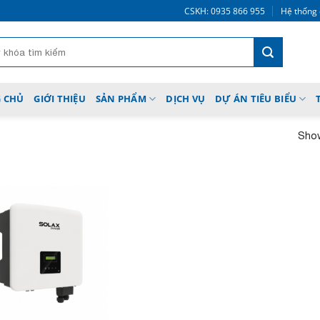
CSKH: 0935 866 955
Hệ thống 
 CHỦ
GIỚI THIỆU
SẢN PHẨM
DỊCH VỤ
DỰ ÁN TIÊU BIỂU
Show
Add to
wishlist