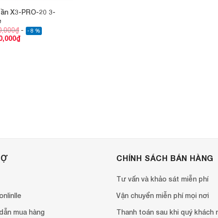
tần X3-PRO-20 3-
e
0,000
₫
- 8 %
0,000
₫
RỢ
CHÍNH SÁCH BÁN HÀNG
Tư vấn và khảo sát miễn phí
nlinlle
Vận chuyển miễn phí mọi nơi
dẫn mua hàng
Thanh toán sau khi quý khách 