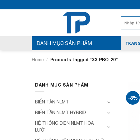
Bỏ
qua
nội
Search
for:
dung
DANH MỤC SẢN PHẨM
TRANG
/
Products tagged “X3-PRO-20”
Home
DANH MỤC SẢN PHẨM
-8%
BIẾN TẦN NLMT
BIẾN TẦN NLMT HYBRID
HỆ THỐNG ĐIỆN NLMT HÒA
LƯỚI