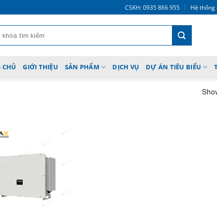
CSKH: 0935 866 955
Hệ thống 
 CHỦ
GIỚI THIỆU
SẢN PHẨM
DỊCH VỤ
DỰ ÁN TIÊU BIỂU
Show
Add to
wishlist