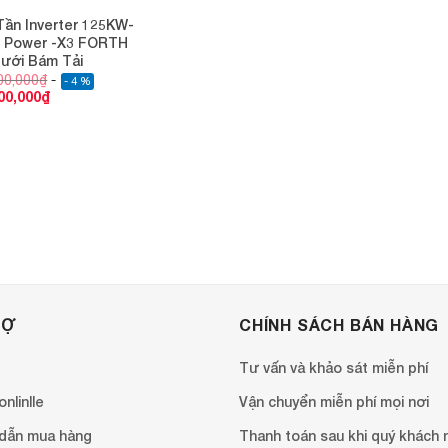
Tần Inverter 125KW-
X Power -X3 FORTH
ưới Bám Tải
00,000
₫
- 4 %
00,000
₫
RỢ
CHÍNH SÁCH BÁN HÀNG
Tư vấn và khảo sát miễn phí
nlinlle
Vận chuyển miễn phí mọi nơi
dẫn mua hàng
Thanh toán sau khi quý khách 