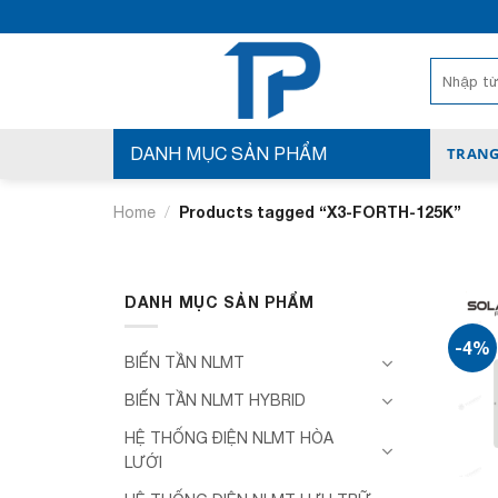
Bỏ
qua
nội
Search
for:
dung
DANH MỤC SẢN PHẨM
TRANG
/
Products tagged “X3-FORTH-125K”
Home
DANH MỤC SẢN PHẨM
-4%
BIẾN TẦN NLMT
BIẾN TẦN NLMT HYBRID
HỆ THỐNG ĐIỆN NLMT HÒA
LƯỚI