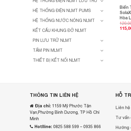
HỆ THỐNG ĐIỆN NLMT LƯU TRỮ
Biến 
HỆ THỐNG ĐIỆN NLMT PUMS
Sola
Hòa L
HỆ THỐNG NƯỚC NÓNG NLMT
120,0
115,0
KẾT CẤU KHUNG ĐỠ NLMT
PIN LƯU TRỮ NLMT
TẤM PIN MLMT
THIẾT BỊ KẾT NỐI NLMT
THÔNG TIN LIÊN HỆ
HỖ T
Địa chỉ:
1159 Mỹ Phước Tận
Liên hệ
Vạn,Phường Bình Dương, TP Hồ Chí
Tư vấn o
Minh
Hotlline:
0825 588 599 – 0935 866
Hướng 