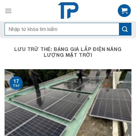
Bỏ
qua
nội
dung
Search
for:
LƯU TRỮ THẺ:
BẢNG GIÁ LẮP ĐIỆN NĂNG
LƯỢNG MẶT TRỜI
17
Th7