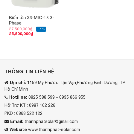
Biến tần X3-MIC-15 3-
Phase
27,500,000
₫
- 7 %
25,500,000
₫
THÔNG TIN LIÊN HỆ
Địa chỉ:
1159 Mỹ Phước Tận Vạn,Phường Bình Dương, TP
Hồ Chí Minh
Hotlline:
0825 588 599 – 0935 866 955
Hỡ Trợ KT : 0987 162 226
PKD : 0868 522 122
Email:
thanhphatsolar@gmail.com
Website
www.thanhphat-solar.com