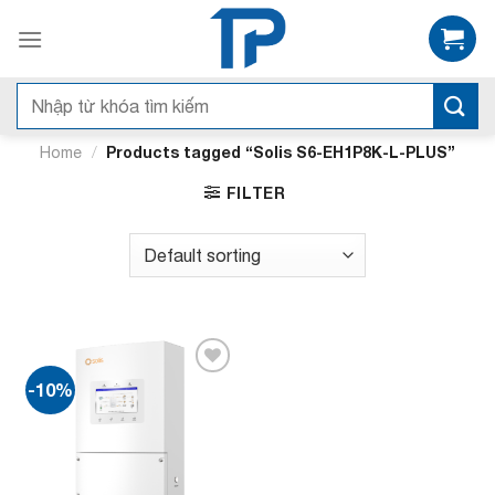
Bỏ
qua
nội
dung
Search
for:
/
Products tagged “Solis S6-EH1P8K-L-PLUS”
Home
FILTER
-10%
Add to
wishlist