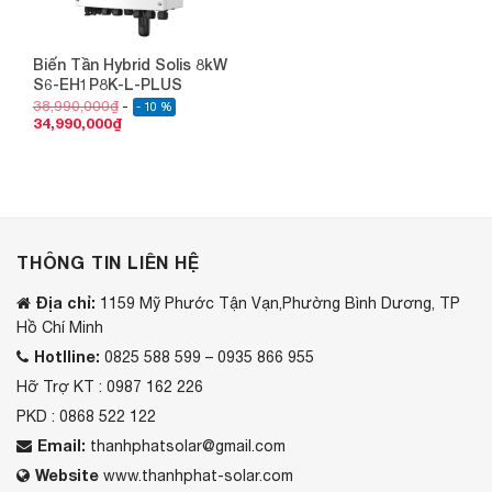
Biến Tần Hybrid Solis 8kW
S6-EH1P8K-L-PLUS
38,990,000
₫
- 10 %
34,990,000
₫
THÔNG TIN LIÊN HỆ
Địa chỉ:
1159 Mỹ Phước Tận Vạn,Phường Bình Dương, TP
Hồ Chí Minh
Hotlline:
0825 588 599 – 0935 866 955
Hỡ Trợ KT : 0987 162 226
PKD : 0868 522 122
Email:
thanhphatsolar@gmail.com
Website
www.thanhphat-solar.com