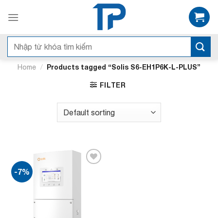
Bỏ
qua
nội
dung
Search
for:
/
Products tagged “Solis S6-EH1P6K-L-PLUS”
Home
FILTER
-7%
Add to
wishlist