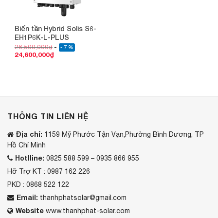
Biến tần Hybrid Solis S6-
EH1P6K-L-PLUS
26,500,000
₫
- 7 %
24,600,000
₫
THÔNG TIN LIÊN HỆ
Địa chỉ:
1159 Mỹ Phước Tận Vạn,Phường Bình Dương, TP
Hồ Chí Minh
Hotlline:
0825 588 599 – 0935 866 955
Hỡ Trợ KT : 0987 162 226
PKD : 0868 522 122
Email:
thanhphatsolar@gmail.com
Website
www.thanhphat-solar.com