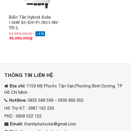
Biến Tần Hybrid Solis
12kW S6-EH1P12K03-NV-
YD-L
51,990,000
₫
- 4 %
49,990,000
₫
THÔNG TIN LIÊN HỆ
Địa chỉ:
1159 Mỹ Phước Tận Vạn,Phường Bình Dương, TP
Hồ Chí Minh
Hotlline:
0825 588 599 – 0935 866 955
Hỡ Trợ KT : 0987 162 226
PKD : 0868 522 122
Email:
thanhphatsolar@gmail.com