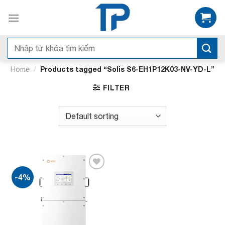
Bỏ
qua
nội
dung
Search
for:
/
Products tagged “Solis S6-EH1P12K03-NV-YD-L”
Home
FILTER
-4%
Add to
wishlist