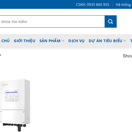
CSKH: 0935 866 955
Hệ thống 
 CHỦ
GIỚI THIỆU
SẢN PHẨM
DỊCH VỤ
DỰ ÁN TIÊU BIỂU
Show
”
Add to
wishlist