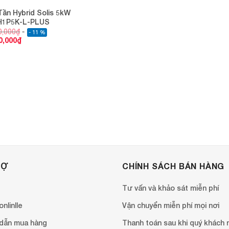
Tần Hybrid Solis 5kW
H1P5K-L-PLUS
0,000
₫
- 11 %
0,000
₫
RỢ
CHÍNH SÁCH BÁN HÀNG
Tư vấn và khảo sát miễn phí
nlinlle
Vận chuyển miễn phí mọi nơi
dẫn mua hàng
Thanh toán sau khi quý khách 