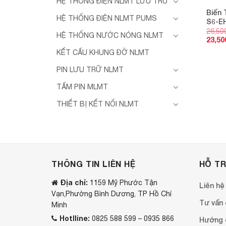
HỆ THỐNG ĐIỆN NLMT LƯU TRỮ
Biến 
HỆ THỐNG ĐIỆN NLMT PUMS
S6-E
26,50
HỆ THỐNG NƯỚC NÓNG NLMT
23,50
KẾT CẤU KHUNG ĐỠ NLMT
PIN LƯU TRỮ NLMT
TẤM PIN MLMT
THIẾT BỊ KẾT NỐI NLMT
THÔNG TIN LIÊN HỆ
HỖ T
Địa chỉ:
1159 Mỹ Phước Tận
Liên hệ
Vạn,Phường Bình Dương, TP Hồ Chí
Tư vấn o
Minh
Hotlline:
0825 588 599 – 0935 866
Hướng 