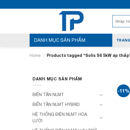
Bỏ
qua
nội
Search
for:
dung
DANH MỤC SẢN PHẨM
TRANG
/
Products tagged “Solis S6 5kW áp thấp
Home
DANH MỤC SẢN PHẨM
-11%
BIẾN TẦN NLMT
BIẾN TẦN NLMT HYBRID
HỆ THỐNG ĐIỆN NLMT HÒA
LƯỚI