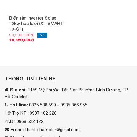
Biến tần inverter Solax
10kw hòa lưới (X1-SMART-
10-G2)
20,500,000
₫
- 5 %
19,450,000
₫
THÔNG TIN LIÊN HỆ
Địa chỉ:
1159 Mỹ Phước Tận Vạn,Phường Bình Dương, TP
Hồ Chí Minh
Hotlline:
0825 588 599 – 0935 866 955
Hỡ Trợ KT : 0987 162 226
PKD : 0868 522 122
Email:
thanhphatsolar@gmail.com