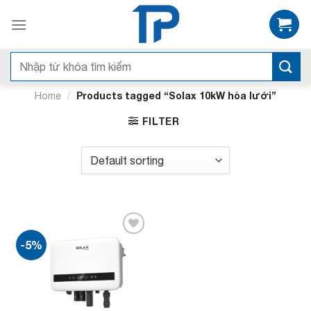
Bỏ
qua
nội
dung
Search
for:
/
Products tagged “Solax 10kW hòa lưới”
Home
FILTER
-5%
Add to
wishlist