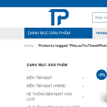
Bỏ
qua
nội
Search
for:
dung
DANH MỤC SẢN PHẨM
TRANG
/
Products tagged “PinLuuTruThanhPhat
Home
DANH MỤC SẢN PHẨM
-3%
BIẾN TẦN NLMT
BIẾN TẦN NLMT HYBRID
HỆ THỐNG ĐIỆN NLMT HÒA
LƯỚI