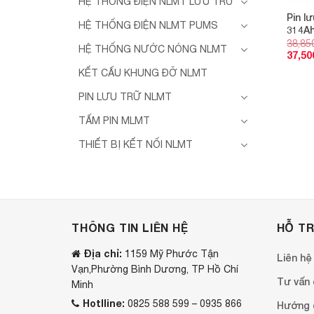
HỆ THỐNG ĐIỆN NLMT LƯU TRỮ
Pin l
HỆ THỐNG ĐIỆN NLMT PUMS
314A
38,85
HỆ THỐNG NƯỚC NÓNG NLMT
37,50
KẾT CẤU KHUNG ĐỠ NLMT
PIN LƯU TRỮ NLMT
TẤM PIN MLMT
THIẾT BỊ KẾT NỐI NLMT
THÔNG TIN LIÊN HỆ
HỖ T
Địa chỉ:
1159 Mỹ Phước Tận
Liên hệ
Vạn,Phường Bình Dương, TP Hồ Chí
Tư vấn o
Minh
Hotlline:
0825 588 599 – 0935 866
Hướng 