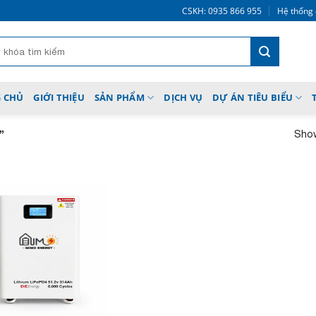
CSKH: 0935 866 955
Hệ thống 
 CHỦ
GIỚI THIỆU
SẢN PHẨM
DỊCH VỤ
DỰ ÁN TIÊU BIỂU
Show
”
Add to
wishlist