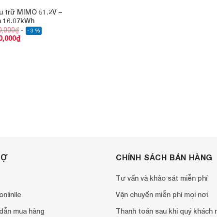
ưu trữ MIMO 51.2V –
h 16.07kWh
0,000
₫
- 3 %
0,000
₫
RỢ
CHÍNH SÁCH BÁN HÀNG
Tư vấn và khảo sát miễn phí
nlinlle
Vận chuyển miễn phí mọi nơi
dẫn mua hàng
Thanh toán sau khi quý khách 