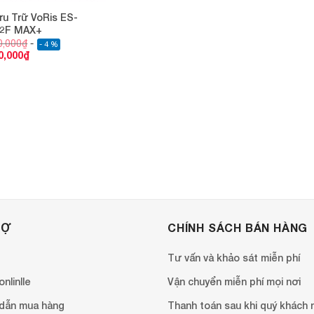
ưu Trữ VoRis ES-
2F MAX+
0,000
₫
- 4 %
0,000
₫
RỢ
CHÍNH SÁCH BÁN HÀNG
Tư vấn và khảo sát miễn phí
nlinlle
Vận chuyển miễn phí mọi nơi
dẫn mua hàng
Thanh toán sau khi quý khách 