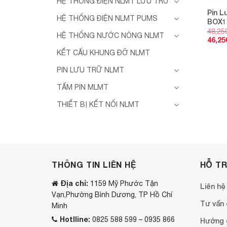
HỆ THỐNG ĐIỆN NLMT LƯU TRỮ
Pin L
HỆ THỐNG ĐIỆN NLMT PUMS
BOX1
48,25
HỆ THỐNG NƯỚC NÓNG NLMT
46,25
KẾT CẤU KHUNG ĐỠ NLMT
PIN LƯU TRỮ NLMT
TẤM PIN MLMT
THIẾT BỊ KẾT NỐI NLMT
THÔNG TIN LIÊN HỆ
HỖ T
Địa chỉ:
1159 Mỹ Phước Tận
Liên hệ
Vạn,Phường Bình Dương, TP Hồ Chí
Tư vấn o
Minh
Hotlline:
0825 588 599 – 0935 866
Hướng 