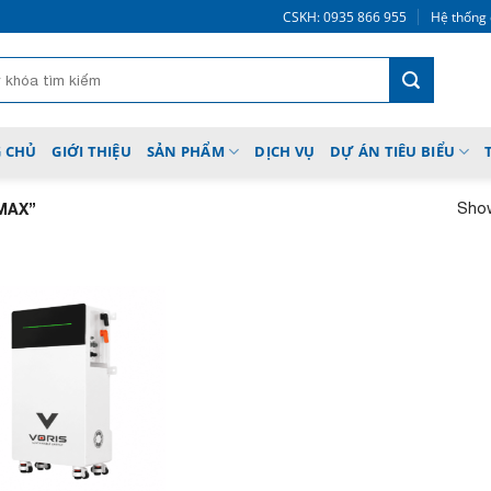
CSKH: 0935 866 955
Hệ thống 
 CHỦ
GIỚI THIỆU
SẢN PHẨM
DỊCH VỤ
DỰ ÁN TIÊU BIỂU
Show
MAX”
Add to
wishlist