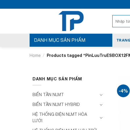
Bỏ
qua
nội
Search
for:
dung
DANH MỤC SẢN PHẨM
TRANG
/
Products tagged “PinLuuTruESBOX12F
Home
DANH MỤC SẢN PHẨM
-4%
BIẾN TẦN NLMT
BIẾN TẦN NLMT HYBRID
HỆ THỐNG ĐIỆN NLMT HÒA
LƯỚI