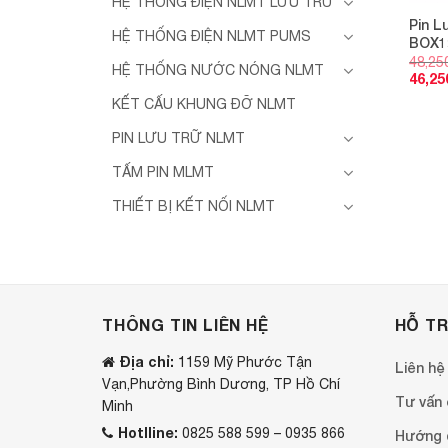
HỆ THỐNG ĐIỆN NLMT LƯU TRỮ
Pin L
HỆ THỐNG ĐIỆN NLMT PUMS
BOX1
48,25
HỆ THỐNG NƯỚC NÓNG NLMT
46,25
KẾT CẤU KHUNG ĐỠ NLMT
PIN LƯU TRỮ NLMT
TẤM PIN MLMT
THIẾT BỊ KẾT NỐI NLMT
THÔNG TIN LIÊN HỆ
HỖ T
Địa chỉ:
1159 Mỹ Phước Tận
Liên hệ
Vạn,Phường Bình Dương, TP Hồ Chí
Tư vấn o
Minh
Hotlline:
0825 588 599 – 0935 866
Hướng 