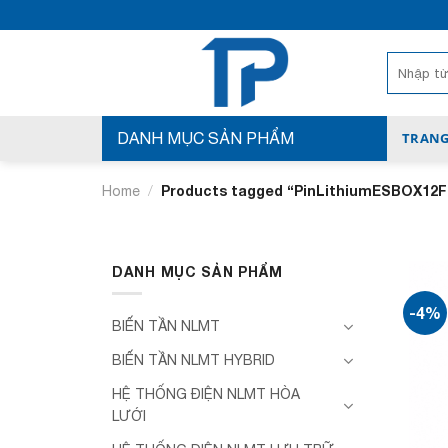
Bỏ
qua
nội
Search
for:
dung
DANH MỤC SẢN PHẨM
TRANG
/
Products tagged “PinLithiumESBOX12F
Home
DANH MỤC SẢN PHẨM
-4%
BIẾN TẦN NLMT
BIẾN TẦN NLMT HYBRID
HỆ THỐNG ĐIỆN NLMT HÒA
LƯỚI