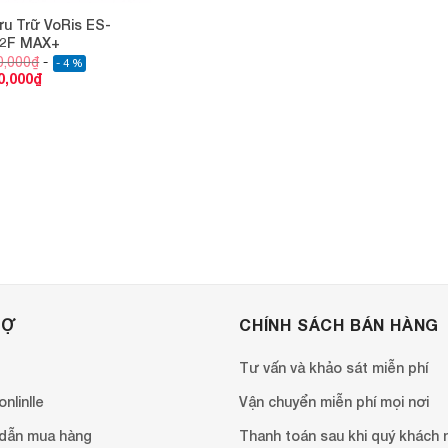
ưu Trữ VoRis ES-
2F MAX+
0,000
₫
- 4 %
0,000
₫
RỢ
CHÍNH SÁCH BÁN HÀNG
Tư vấn và khảo sát miễn phí
nlinlle
Vận chuyển miễn phí mọi nơi
dẫn mua hàng
Thanh toán sau khi quý khách 