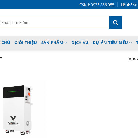
CSKH: 0935 866 955
Hệ thống 
 CHỦ
GIỚI THIỆU
SẢN PHẨM
DỊCH VỤ
DỰ ÁN TIÊU BIỂU
Show
”
Add to
wishlist