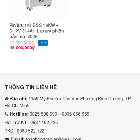
Pin lưu trữ BSS 16KW –
51.2V 314AH Luxury phiên
bản mới 2026
47,500,000
₫
- 5 %
45,000,000
₫
THÔNG TIN LIÊN HỆ
Địa chỉ:
1159 Mỹ Phước Tận Vạn,Phường Bình Dương, TP
Hồ Chí Minh
Hotlline:
0825 588 599 – 0935 866 955
Hỡ Trợ KT : 0987 162 226
PKD : 0868 522 122
Email:
thanhphatsolar@gmail.com