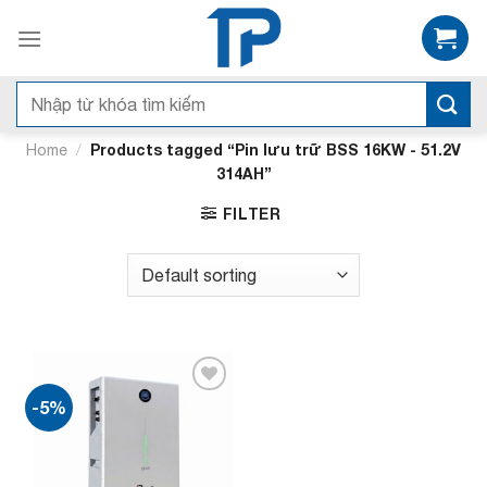
Bỏ
qua
nội
dung
Search
for:
/
Products tagged “Pin lưu trữ BSS 16KW - 51.2V
Home
314AH”
FILTER
-5%
Add to
wishlist