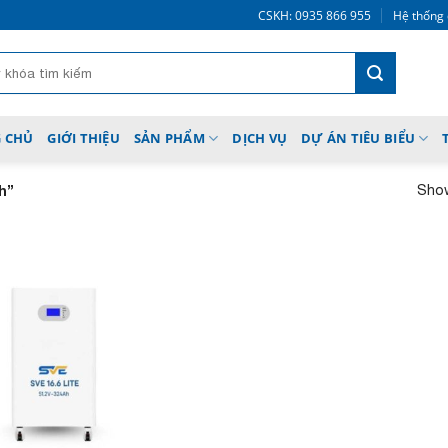
CSKH: 0935 866 955
Hệ thống 
 CHỦ
GIỚI THIỆU
SẢN PHẨM
DỊCH VỤ
DỰ ÁN TIÊU BIỂU
Show
h”
Add to
wishlist