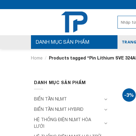
Bỏ
qua
nội
Search
for:
dung
DANH MỤC SẢN PHẨM
TRANG
/
Products tagged “Pin Lithium SVE 324A
Home
DANH MỤC SẢN PHẨM
-3%
BIẾN TẦN NLMT
BIẾN TẦN NLMT HYBRID
HỆ THỐNG ĐIỆN NLMT HÒA
LƯỚI