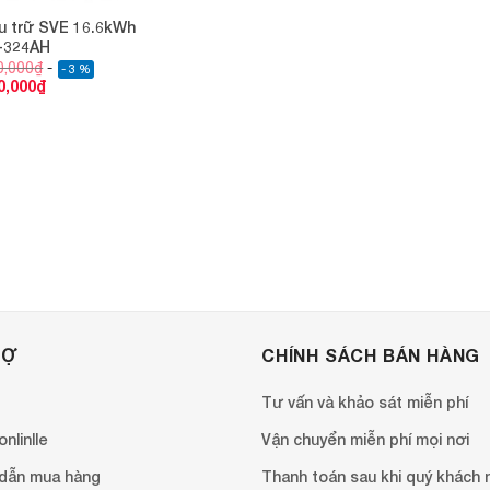
ưu trữ SVE 16.6kWh
-324AH
0,000
₫
- 3 %
0,000
₫
RỢ
CHÍNH SÁCH BÁN HÀNG
Tư vấn và khảo sát miễn phí
nlinlle
Vận chuyển miễn phí mọi nơi
dẫn mua hàng
Thanh toán sau khi quý khách 