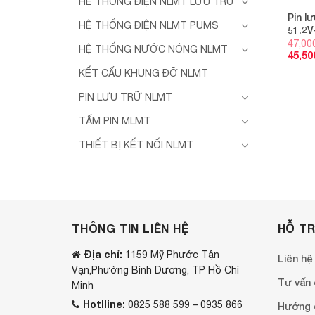
HỆ THỐNG ĐIỆN NLMT LƯU TRỮ
Pin l
HỆ THỐNG ĐIỆN NLMT PUMS
51.2V
47,00
HỆ THỐNG NƯỚC NÓNG NLMT
45,50
KẾT CẤU KHUNG ĐỠ NLMT
PIN LƯU TRỮ NLMT
TẤM PIN MLMT
THIẾT BỊ KẾT NỐI NLMT
THÔNG TIN LIÊN HỆ
HỖ T
Địa chỉ:
1159 Mỹ Phước Tận
Liên hệ
Vạn,Phường Bình Dương, TP Hồ Chí
Tư vấn o
Minh
Hotlline:
0825 588 599 – 0935 866
Hướng 