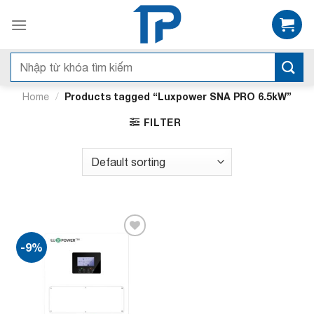
Bỏ
qua
nội
dung
Search
for:
/
Products tagged “Luxpower SNA PRO 6.5kW”
Home
FILTER
-9%
Add to
wishlist