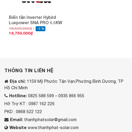
Biến tần Inverter Hybird
Luxpower SNA PRO 6.5KW
18,500,000
₫
- 9 %
16,750,000
₫
THÔNG TIN LIÊN HỆ
Địa chỉ:
1159 Mỹ Phước Tận Vạn,Phường Bình Dương, TP
Hồ Chí Minh
Hotlline:
0825 588 599 – 0935 866 955
Hỡ Trợ KT : 0987 162 226
PKD : 0868 522 122
Email:
thanhphatsolar@gmail.com
Website
www.thanhphat-solar.com