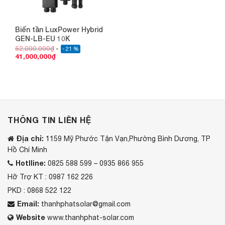
Biến tần LuxPower Hybrid
GEN-LB-EU 10K
52,000,000
₫
- 21 %
41,000,000
₫
THÔNG TIN LIÊN HỆ
Địa chỉ:
1159 Mỹ Phước Tận Vạn,Phường Bình Dương, TP
Hồ Chí Minh
Hotlline:
0825 588 599 – 0935 866 955
Hỡ Trợ KT : 0987 162 226
PKD : 0868 522 122
Email:
thanhphatsolar@gmail.com
Website
www.thanhphat-solar.com