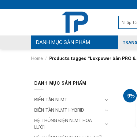
Bỏ
qua
nội
Search
for:
dung
DANH MỤC SẢN PHẨM
TRANG
/
Products tagged “Luxpower bản PRO 6
Home
DANH MỤC SẢN PHẨM
-9%
BIẾN TẦN NLMT
BIẾN TẦN NLMT HYBRID
HỆ THỐNG ĐIỆN NLMT HÒA
LƯỚI