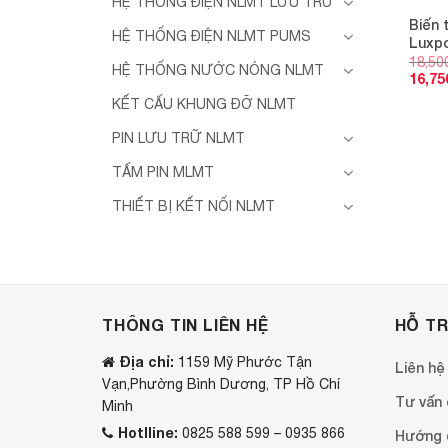
HỆ THỐNG ĐIỆN NLMT LƯU TRỮ
Biến 
HỆ THỐNG ĐIỆN NLMT PUMS
Luxp
18,50
HỆ THỐNG NƯỚC NÓNG NLMT
16,75
KẾT CẤU KHUNG ĐỠ NLMT
PIN LƯU TRỮ NLMT
TẤM PIN MLMT
THIẾT BỊ KẾT NỐI NLMT
THÔNG TIN LIÊN HỆ
HỖ T
Địa chỉ:
1159 Mỹ Phước Tận
Liên hệ
Vạn,Phường Bình Dương, TP Hồ Chí
Tư vấn o
Minh
Hotlline:
0825 588 599 – 0935 866
Hướng 