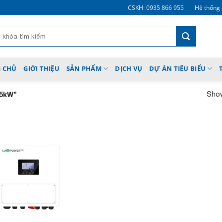
CSKH: 0935 866 955
Hệ thống 
 CHỦ
GIỚI THIỆU
SẢN PHẨM
DỊCH VỤ
DỰ ÁN TIÊU BIỂU
Show
.5kW”
Add to
wishlist