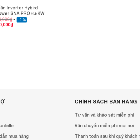
tần Inverter Hybird
ower SNA PRO 6.5KW
0,000
₫
- 9 %
0,000
₫
RỢ
CHÍNH SÁCH BÁN HÀNG
Tư vấn và khảo sát miễn phí
nlinlle
Vận chuyển miễn phí mọi nơi
dẫn mua hàng
Thanh toán sau khi quý khách 