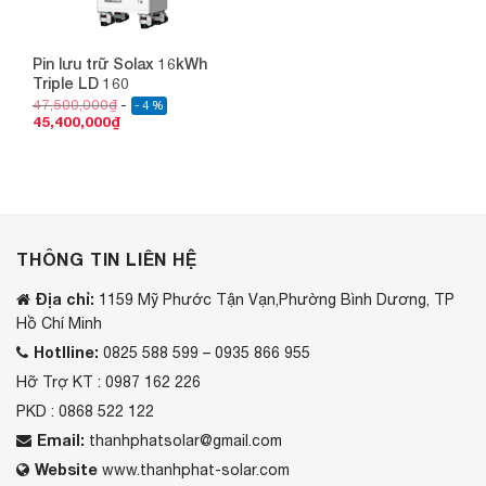
Pin lưu trữ Solax 16kWh
Triple LD 160
47,500,000
₫
- 4 %
45,400,000
₫
THÔNG TIN LIÊN HỆ
Địa chỉ:
1159 Mỹ Phước Tận Vạn,Phường Bình Dương, TP
Hồ Chí Minh
Hotlline:
0825 588 599 – 0935 866 955
Hỡ Trợ KT : 0987 162 226
PKD : 0868 522 122
Email:
thanhphatsolar@gmail.com
Website
www.thanhphat-solar.com