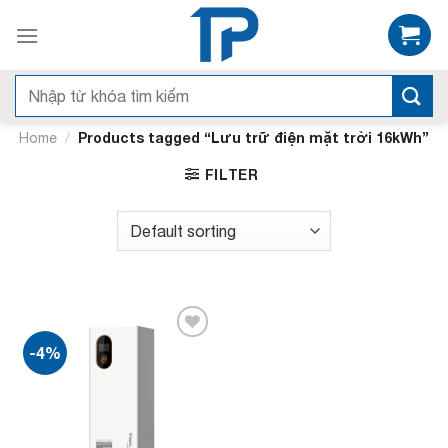
Bỏ
qua
nội
dung
Search
for:
/
Products tagged “Lưu trữ điện mặt trời 16kWh”
Home
FILTER
-4%
Add to
wishlist