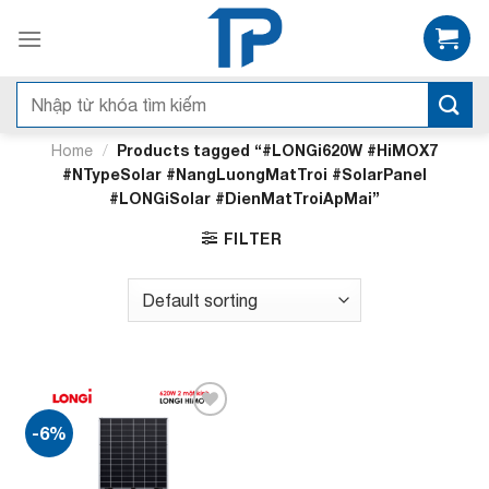
Bỏ
qua
nội
dung
Search
for:
/
Products tagged “#LONGi620W #HiMOX7
Home
#NTypeSolar #NangLuongMatTroi #SolarPanel
#LONGiSolar #DienMatTroiApMai”
FILTER
-6%
Add to
wishlist