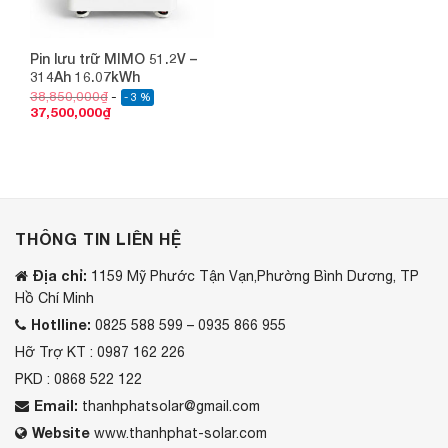
Pin lưu trữ MIMO 51.2V –
314Ah 16.07kWh
38,850,000
₫
- 3 %
37,500,000
₫
THÔNG TIN LIÊN HỆ
Địa chỉ:
1159 Mỹ Phước Tận Vạn,Phường Bình Dương, TP
Hồ Chí Minh
Hotlline:
0825 588 599 – 0935 866 955
Hỡ Trợ KT : 0987 162 226
PKD : 0868 522 122
Email:
thanhphatsolar@gmail.com
Website
www.thanhphat-solar.com