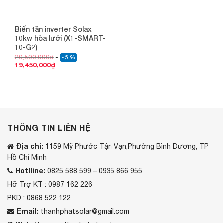
Biến tần inverter Solax
10kw hòa lưới (X1-SMART-
10-G2)
20,500,000
₫
- 5 %
19,450,000
₫
THÔNG TIN LIÊN HỆ
Địa chỉ:
1159 Mỹ Phước Tận Vạn,Phường Bình Dương, TP
Hồ Chí Minh
Hotlline:
0825 588 599 – 0935 866 955
Hỡ Trợ KT : 0987 162 226
PKD : 0868 522 122
Email:
thanhphatsolar@gmail.com