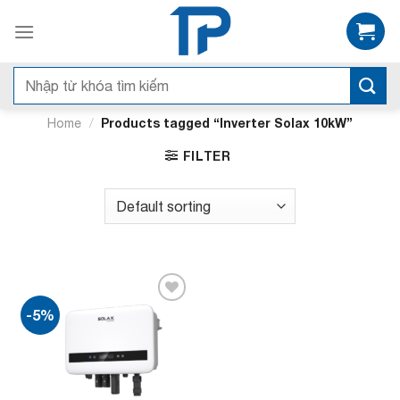
Bỏ
qua
nội
dung
Search
for:
/
Products tagged “Inverter Solax 10kW”
Home
FILTER
-5%
Add to
wishlist