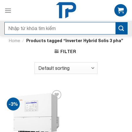
Bỏ
qua
nội
dung
Search
for:
/
Products tagged “Inverter Hybrid Solis 3 pha”
Home
FILTER
-3%
Add to
wishlist