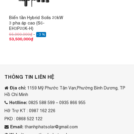
Biến tần Hybrid Solis 20kW
3 pha áp cao (S6-
EH3P20K-H)
55,000,000
₫
- 3 %
53,500,000
₫
THÔNG TIN LIÊN HỆ
Địa chỉ:
1159 Mỹ Phước Tận Vạn,Phường Bình Dương, TP
Hồ Chí Minh
Hotlline:
0825 588 599 – 0935 866 955
Hỡ Trợ KT : 0987 162 226
PKD : 0868 522 122
Email:
thanhphatsolar@gmail.com